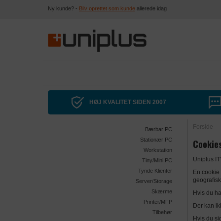
Ny kunde? -
Bliv oprettet som kunde
allerede idag
HØJ KVALITET SIDEN 2007
Forside
Bærbar PC
Stationær PC
Cookie
Workstation
Uniplus I
Tiny/Mini PC
Tynde Klienter
En cookie 
geografisk
Server/Storage
Skærme
Hvis du har
Printer/MFP
Der kan ik
Tilbehør
Hvis du si