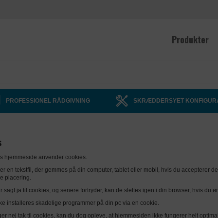
Produkter
PROFESSIONEL RÅDGIVNING
SKRÆDDERSYET KONFIGUR
s
T's hjemmeside anvender cookies.
er en tekstfil, der gemmes på din computer, tablet eller mobil, hvis du accepterer d
e placering.
 sagt ja til cookies, og senere fortryder, kan de slettes igen i din browser, hvis du
ke installeres skadelige programmer på din pc via en cookie.
ger nej tak til cookies, kan du dog opleve, at hjemmesiden ikke fungerer helt optimalt