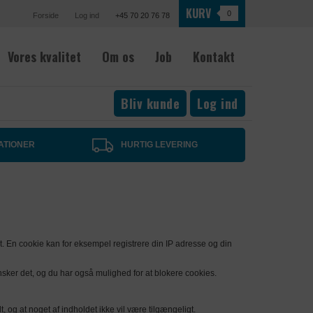
KURV
0
Forside
Log ind
+45 70 20 76 78
Vores kvalitet
Om os
Job
Kontakt
Bliv kunde
Log ind
ATIONER
HURTIG LEVERING
et. En cookie kan for eksempel registrere din IP adresse og din
 ønsker det, og du har også mulighed for at blokere cookies.
, og at noget af indholdet ikke vil være tilgængeligt.