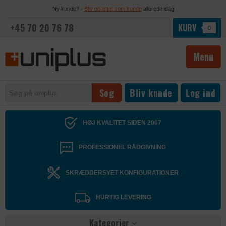
Ny kunde? -
Bliv oprettet som kunde
allerede idag
+45 70 20 76 78
KURV
0
Menu
Bliv kunde
Log ind
HØJ KVALITET SIDEN 2007
PROFESSIONEL RÅDGIVNING
SKRÆDDERSYET KONFIGURATIONER
HURTIG LEVERING
Kategorier