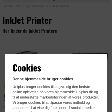
Forside
»
Webshop
»
Printer/MFP
»
InkJet Printer
InkJet Printer
Her finder du InkJet Printere
Cookies
Denne hjemmeside bruger cookies
KAMPAGNEPRIS!
MOBIL PRINTER
Uniplus bruger cookies til at give dig den bedste
online oplevelse på vores hjemmeside Uniplus.dk og
HP OfficeJet PRO MFP
HP Officejet Mobile Printer
til at understøtte markedsføringen af vores produkter.
All-in-One Farveprinter
Inkl. batteri
Vi bruger cookies til at tilpasse vores indhold og
annoncer, til at vise dig funktioner til sociale medier
MFP Blækprinter Farve A3
Blækprinter Farve A4
Print/Scan/Kopi
Print