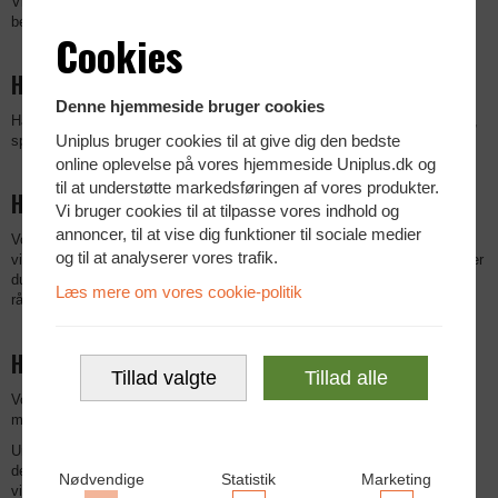
Vi tester, klargører og kundetilpasser vores produkter efter kundens
behov og alt leveres med 1-3 års garanti.
Cookies
Hvad kan du forvente?
Denne hjemmeside bruger cookies
Har du brug for rådgivning, får din virksomhed en tæt samarbejdspartner,
Uniplus bruger cookies til at give dig den bedste
sparring og altid en fast kontaktperson.
online oplevelse på vores hjemmeside Uniplus.dk og
til at understøtte markedsføringen af vores produkter.
Hvem er vores kunder?
Vi bruger cookies til at tilpasse vores indhold og
annoncer, til at vise dig funktioner til sociale medier
Vores kunder tæller nogle af Danmarks største (og mindste)
og til at analyserer vores trafik.
virksomheder, offentlige institutioner og skoler. Blandt vores kunder finder
du også IT forhandlere og IT konsulenter, som gør brug af vores
Læs mere om vores cookie-politik
rådgivning og tilbud vedr. IT udstyr. Det er vi ret stolte af.
Hvem er vi?
Tillad valgte
Tillad alle
Vores succes bygger på en bred pallette af dygtige og engagerede
medarbejdere, der alle har stor erfaring med netop deres område.
Uniplus IT A/S er blandt de 0,5% af danske virksomheder, som er tildelt
den højeste AAA kredit rating 10 år i træk– en rating der kun tildeles
Nødvendige
Statistik
Marketing
virksomheder med en særdeles solid økonomi.