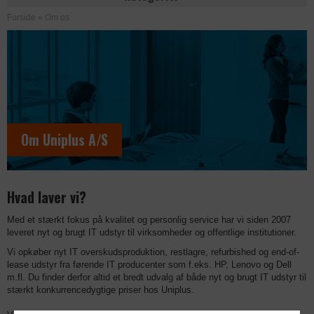
Forside
»
Om os
Om Uniplus A/S
Hvad laver vi?
Med et stærkt fokus på kvalitet og personlig service har vi siden 2007
leveret nyt og brugt IT udstyr til virksomheder og offentlige institutioner.
Vi opkøber nyt IT overskudsproduktion, restlagre, refurbished og end-of-
lease udstyr fra førende IT producenter som f.eks. HP, Lenovo og Dell
m.fl. Du finder derfor altid et bredt udvalg af både nyt og brugt IT udstyr til
stærkt konkurrencedygtige priser hos Uniplus.