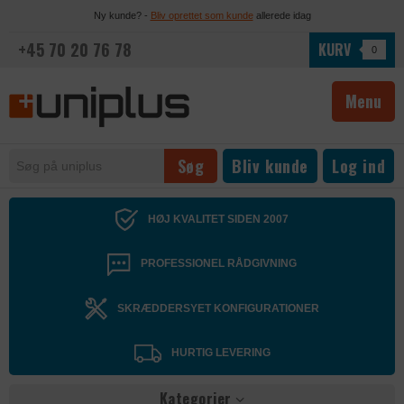
Ny kunde? -
Bliv oprettet som kunde
allerede idag
+45 70 20 76 78
KURV
0
Menu
Bliv kunde
Log ind
HØJ KVALITET SIDEN 2007
PROFESSIONEL RÅDGIVNING
SKRÆDDERSYET KONFIGURATIONER
HURTIG LEVERING
Kategorier