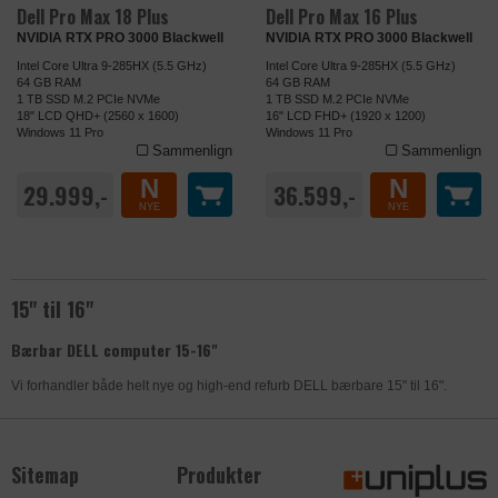
Nødvendige cookies hjælper med at
Dell Pro Max 18 Plus
Dell Pro Max 16 Plus
gøre en hjemmeside brugbar ved at
NØDVENDIGE
NVIDIA RTX PRO 3000 Blackwell
NVIDIA RTX PRO 3000 Blackwell
aktivere grundlæggende funktioner
Intel Core Ultra 9-285HX (5.5 GHz)
Intel Core Ultra 9-285HX (5.5 GHz)
såsom side-navigation, login og
64 GB RAM
64 GB RAM
1 TB SSD M.2 PCIe NVMe
1 TB SSD M.2 PCIe NVMe
adgang til låste områder af
18" LCD QHD+ (2560 x 1600)
16" LCD FHD+ (1920 x 1200)
hjemmesiden. Hjemmesiden kan ikke
Windows 11 Pro
Windows 11 Pro
fungere ordentligt uden disse cookies.
Sammenlign
Sammenlign
N
N
29.999,-
36.599,-
DATABEHANDLER
MICROSOFT
Statistik-cookies hjælper os med at
NYE
NYE
forstå, hvordan besøgende bruger
STATISTIK
Formål
Understøtter integrationen af en
uniplus.dk. De bruges til at samle
tredjeparts platform på websitet.
oplysninger om trafikken på siden. Det
giver os mulighed for at bygge et bedre
15" til 16"
Privatlivspolitik
https://privacy.microsoft.com/da-
website til dig. Oplysningerne
dk/privacystatement
Bærbar DELL computer 15-16"
anonymiseres og kan ikke spores
tilbage til den enkelte bruger.
Udløb
Session
Vi forhandler både helt nye og high-end refurb DELL bærbare 15" til 16".
Navn
ASP.NET_SessionId
DATABEHANDLER
GOOGLE
Marketing-cookies bruges til at
genkende besøgende på tværs af
MARKETING
Udbyder
uniplus.dk
Sitemap
Produkter
Formål
Anvendes til indsamling af brugernes
websites.
adfærd på websitet, hvorefter der på