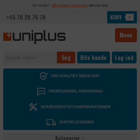
Ny kunde? -
Bliv oprettet som kunde
allerede idag
+45 70 20 76 78
KURV
0
Menu
Bliv kunde
Log ind
HØJ KVALITET SIDEN 2007
PROFESSIONEL RÅDGIVNING
SKRÆDDERSYET KONFIGURATIONER
HURTIG LEVERING
Kategorier