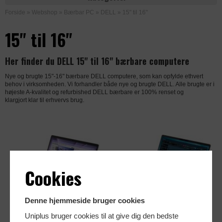
Forside
»
Webshop
»
Bærbar PC
»
DELL
»
15" til 16"
15" til 16"
Her finder du DELL 15" til 16" bærbare computere
Nye og brugte 15"-16" bærbare DELL computere, som kan opfylde ethvert
behov i virksomheden. Vi forhandler både nye og brugte DELL. Alle brugte er i
højeste A-kvalitet og refurbished DELL bærbare er 100% renset og
klargjort klar til erhvervs brug.
Cookies
Denne hjemmeside bruger cookies
Uniplus bruger cookies til at give dig den bedste