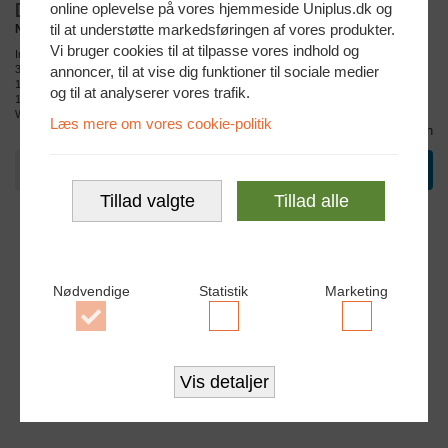
Dell Pro Max 16
Dell Pro Max 18 Plus
online oplevelse på vores hjemmeside Uniplus.dk og
til at understøtte markedsføringen af vores produkter.
NVIDIA RTX PRO 500 Blackwell
NVIDIA RTX PRO 3000 Blackwell
Vi bruger cookies til at tilpasse vores indhold og
Intel Core Ultra 7-265H (5.3 GHz)
Intel Core Ultra 7-265HX (5.3 GHz)
annoncer, til at vise dig funktioner til sociale medier
32 GB RAM
32 GB RAM
1 TB SSD M.2 PCIe NVMe
1 TB SSD M.2 PCIe NVMe
og til at analyserer vores trafik.
16" IPS FHD+ (1920 x 1200)
18" LCD QHD+ (2560 x 1600)
Windows 11 Pro
Windows 11 Pro
Læs mere om vores cookie-politik
Sammenlign
Sammenlign
N
N
20.499,-
27.599,-
NYE
NYE
Tillad valgte
Tillad alle
Nødvendige
Statistik
Marketing
Accepter
Accepter
Accepter
Nødvendige
Statistik
Marketing
cookies
cookies
cookies
Vis detaljer