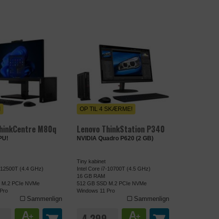
I
OP TIL 4 SKÆRME!
hinkCentre M80q
Lenovo ThinkStation P340
PU!
NVIDIA Quadro P620 (2 GB)
Tiny kabinet
5-12500T (4.4 GHz)
Intel Core i7-10700T (4.5 GHz)
16 GB RAM
 M.2 PCIe NVMe
512 GB SSD M.2 PCIe NVMe
Pro
Windows 11 Pro
Sammenlign
Sammenlign
A
A
,-
4.299,-
+
+