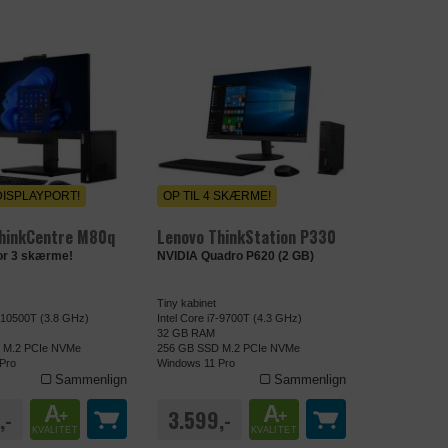
DISPLAYPORT!
OP TIL 4 SKÆRME!
hinkCentre M80q
Lenovo ThinkStation P330
or 3 skærme!
NVIDIA Quadro P620 (2 GB)
Tiny kabinet
5-10500T (3.8 GHz)
Intel Core i7-9700T (4.3 GHz)
32 GB RAM
 M.2 PCIe NVMe
256 GB SSD M.2 PCIe NVMe
Pro
Windows 11 Pro
Sammenlign
Sammenlign
A
A
,-
3.599,-
+
+
KVALITET
KVALITET