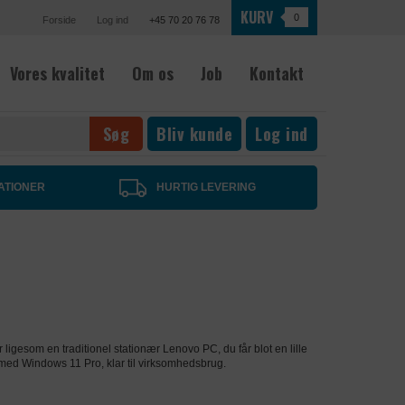
KURV
0
Forside
Log ind
+45 70 20 76 78
Vores kvalitet
Om os
Job
Kontakt
Bliv kunde
Log ind
ATIONER
HURTIG LEVERING
ligesom en traditionel stationær Lenovo PC, du får blot en lille
t med Windows 11 Pro, klar til virksomhedsbrug.