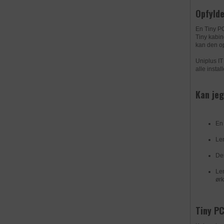
Udbyder
Opfylde
Navn
Formål
En Tiny PC
Udbyder
DATABEHAND
Tiny kabin
kan den op
Formål
Uniplus IT
Privatlivspoliti
alle insta
Udløb
Kan jeg
Privatlivspoliti
Navn
Udløb
Udbyder
En 
Navn
Len
Udbyder
Den
Len
ørk
DATABEHAND
Formål
Tiny PC