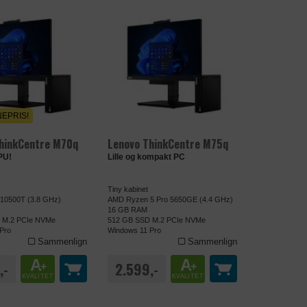
EPRIS!
hinkCentre M70q
Lenovo ThinkCentre M75q
PU!
Lille og kompakt PC
Tiny kabinet
5-10500T (3.8 GHz)
AMD Ryzen 5 Pro 5650GE (4.4 GHz)
16 GB RAM
 M.2 PCIe NVMe
512 GB SSD M.2 PCIe NVMe
Pro
Windows 11 Pro
Sammenlign
Sammenlign
A
A
,-
2.599,-
+
+
KVALITET
KVALITET