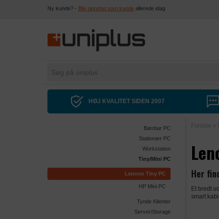
Ny kunde? -
Bliv oprettet som kunde
allerede idag
HØJ KVALITET SIDEN 2007
Forside
»
Bærbar PC
Stationær PC
Len
Workstation
Tiny/Mini PC
Her fin
Lenovo Tiny PC
HP Mini PC
Et bredt u
smart kabi
Tynde Klienter
Server/Storage