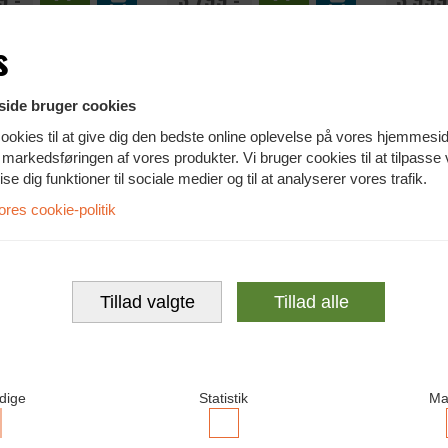
KVALITET
KVALITET
s
ide bruger cookies
ookies til at give dig den bedste online oplevelse på vores hjemmesi
te markedsføringen af vores produkter. Vi bruger cookies til at tilpasse
vise dig funktioner til sociale medier og til at analyserer vores trafik.
es cookie-politik
 4 SKÆRME!
KAMPAGNEPRIS!
ThinkStation P340
Lenovo ThinkCentre M75q
Lenovo T
Tillad valgte
Tillad alle
50q
uadro P620 (2 GB)
Inkl. Wi-Fi
32GB RAM
et
Tiny kabinet
Tiny kabinet
 i7-10700T (4.5 GHz)
AMD Ryzen 5 Pro 5655GE (4.4 GHz)
Intel Core 5
M
16 GB RAM
32 GB RAM
dige
Statistik
Ma
SD M.2 PCIe NVMe
512 GB SSD M.2 PCIe NVMe
512 GB SSD
1 Pro
Windows 11 Pro
Windows 11 
Sammenlign
Sammenlign
ccepter
Accepter