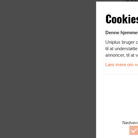
Cookie
Denne hjemmes
Uniplus bruger c
til at understøt
annoncer, til at 
Læs mere om vor
OP TIL
Lenovo 
NVIDIA Q
Tiny kabin
Intel Core
32 GB RA
Nødven
512 GB S
Windows 1
A