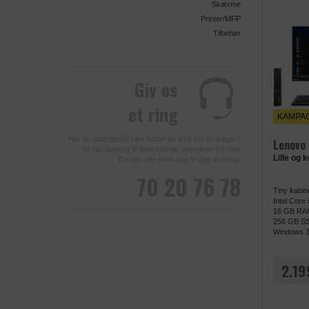
Skærme
Printer/MFP
Tilbehør
Giv os
et ring
KAMPAG
Har du spørgsmål eller finder du ikke det du søger?
Lenovo
Vi har adgang til flere tusinde produkter fra hele
Lille og 
Europa ofte med dag-til-dag levering.
70 20 76 78
Tiny kabin
Intel Core
16 GB RA
256 GB S
Windows 1
2.19