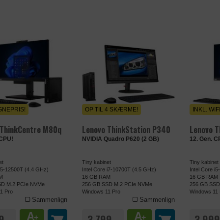
NEPRIS!
OP TIL 4 SKÆRME!
INKL. WIF
 ThinkCentre M80q
Lenovo ThinkStation P340
Lenovo T
 CPU!
NVIDIA Quadro P620 (2 GB)
12. Gen. C
et
Tiny kabinet
Tiny kabinet
 i5-12500T (4.4 GHz)
Intel Core i7-10700T (4.5 GHz)
Intel Core i
M
16 GB RAM
16 GB RAM
SD M.2 PCIe NVMe
256 GB SSD M.2 PCIe NVMe
256 GB SSD
1 Pro
Windows 11 Pro
Windows 11 
Sammenlign
Sammenlign
A
A
9,-
3.799,-
3.999
+
+