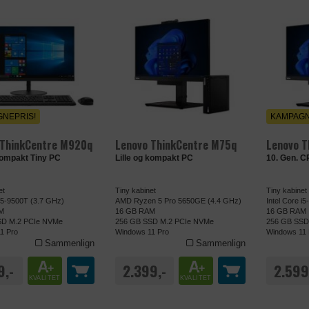
NEPRIS!
KAMPAGN
 ThinkCentre M920q
Lenovo ThinkCentre M75q
Lenovo T
kompakt Tiny PC
Lille og kompakt PC
10. Gen. C
et
Tiny kabinet
Tiny kabinet
 i5-9500T (3.7 GHz)
AMD Ryzen 5 Pro 5650GE (4.4 GHz)
Intel Core i
M
16 GB RAM
16 GB RAM
SD M.2 PCIe NVMe
256 GB SSD M.2 PCIe NVMe
256 GB SSD
1 Pro
Windows 11 Pro
Windows 11 
Sammenlign
Sammenlign
A
A
9,-
2.399,-
2.599
+
+
KVALITET
KVALITET