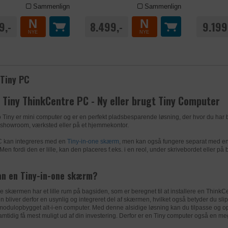
Bevarer brugerstater på tværs af sideanmodninger.
Sammenlign
Sammenlign
2 år
LER
ZENDESK
N
N
k
https://www.zendesk.com/company/agreements-and-terms/
9,-
8.499,-
9.199
NYE
NYE
_ga
Registrerer hvilken server-klynge, der betjener den besøge
1 år
bruges i sammenhæng med load balancing for at optimere
uniplus.dk
brugeroplevelsen.
__zlcmid
Tiny PC
k
https://www.zendesk.com/company/agreements-and-terms/
uniplus.dk
LER
GOOGLE
6 dage
o
Tiny
ThinkCentre PC - Ny eller brugt Tiny Computer
Anvendes til indsamling af brugernes adfærd på websitet, h
LER
FACEBOOK
AWSALBCORS
baggrund af disse dataer udarbejdes analyser.
Tiny er mini computer og er en perfekt pladsbesparende løsning, der hvor du har br
 showroom, værksted eller på et hjemmekontor.
Denne cookie indstilles af Facebook til at levere reklame, n
zopim.com
k
https://policies.google.com/privacy?hl=da-dk
C kan integreres med en
Tiny-in-one skærm
, men kan også fungere separat med e
Facebook eller en digital platform, der drives af Facebook-r
en fordi den er lille, kan den placeres f.eks. i en reol, under skrivebordet eller på 
have besøgt dette websted.
1 dag
LER
DYNAMICWEB
k
https://www.facebook.com/about/privacy/update
an en Tiny-in-one skærm?
_gat
Bevarer brugerens status på tværs af sider på websitet.
3 måneder
e skærmen har et lille rum på bagsiden, som er beregnet til at installere en Thin
uniplus.dk
 bliver derfor en usynlig og integreret del af skærmen, hvilket også betyder du sli
k
https://www.dynamicweb.com/about/privacy-policy
modulopbygget alt-i-en computer. Med denne alsidige løsning kan du tilpasse og
_fbp
mtidig få mest muligt ud af din investering. Derfor er en Tiny computer også en me
1 dag
LER
GOOGLE