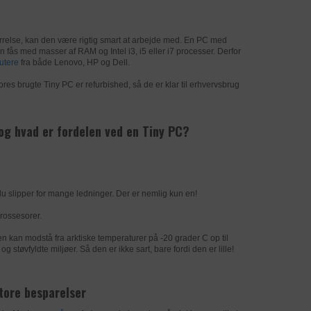
ende bruger
å siden. Det
tørrelse, kan den være rigtig smart at arbejde med. En PC med
fås med masser af RAM og Intel i3, i5 eller i7 processer. Derfor
ysningerne
utere
fra både Lenovo, HP og Dell.
ruger.
, der
es brugte Tiny PC er refurbished, så de er klar til erhvervsbrug
øgendes
og hvad er fordelen ved en Tiny PC?
du slipper for mange ledninger. Der er nemlig kun en!
prossesorer.
Den kan modstå fra arktiske temperaturer på -20 grader C op til
støvfyldte miljøer. Så den er ikke sart, bare fordi den er lille!
ukter, som
tore besparelser