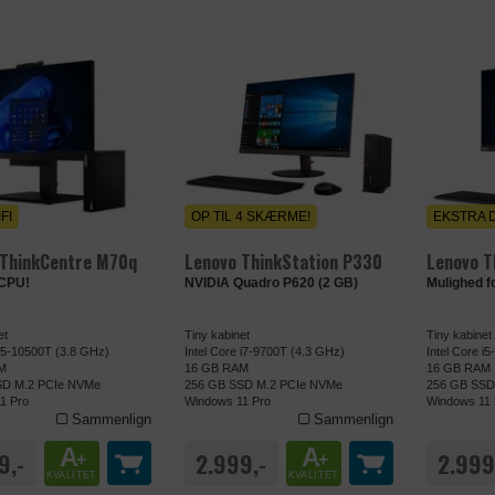
FI
OP TIL 4 SKÆRME!
EKSTRA 
 ThinkCentre M70q
Lenovo ThinkStation P330
Lenovo T
 CPU!
NVIDIA Quadro P620 (2 GB)
Mulighed f
et
Tiny kabinet
Tiny kabinet
 i5-10500T (3.8 GHz)
Intel Core i7-9700T (4.3 GHz)
Intel Core i
M
16 GB RAM
16 GB RAM
SD M.2 PCIe NVMe
256 GB SSD M.2 PCIe NVMe
256 GB SSD
1 Pro
Windows 11 Pro
Windows 11 
Sammenlign
Sammenlign
A
A
9,-
2.999,-
2.999
+
+
KVALITET
KVALITET