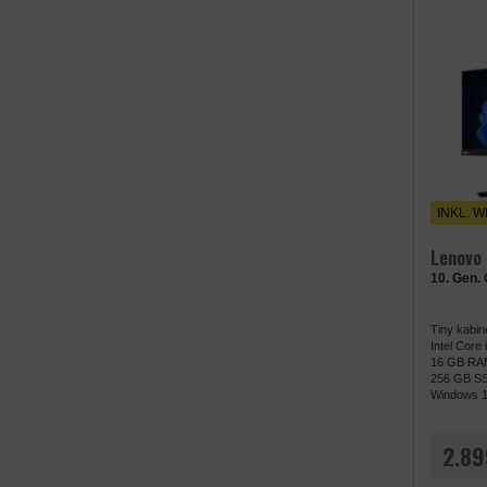
INKL. WI
Lenovo
10. Gen.
Tiny kabin
Intel Core
16 GB RA
256 GB S
Windows 1
2.89