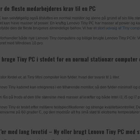
uniplus.dk
r de fleste medarbejderes krav til en PC
Dynamicweb.SessionVisitor
Statistik-cookies hjælper os med at forstå, hvordan besøg
samn.dk. De bruges til at samle oplysninger om trafikken p
 kan selvfølgelig også tilsluttes en normal monitor og alene på grund af sin lille s
uniplus.dk
LER
GOOGLE
et kan have masser af power. En kraftig Lenovo Tiny PC har masser af power og kan 
giver os mulighed for at bygge et bedre website til dig. Opl
fylde den de fleste brugeres almindelige behov. Vi har et
stort udvalg af Tiny comp
annonymiseres og kan ikke spores tilbage til den enkelte b
Anvendes af Google AdWords til at genaktivere besøgende
 forhandler både nye Lenovo Tiny computere og billige brugte Lenovo Tiny PCér. Vor
sandsynligvis vil konvertere til kunder baseret på den bes
k
https://policies.google.com/privacy?hl=da-dk
lleret med Windows 10 pro.
onlineadfærd på tværs af websteder.
1 dag
 bruge Tiny PC i stedet for en normal stationær computer 
k
https://privacy.microsoft.com/da-dk/privacystatement
_gid
Session
uniplus.dk
stor fordel er, at Tiny Mini computer kun fylder, hvad der svarer til 1 liter.
ads/ga-audiences
ovo Tiny kabinet kan integreres i en tilhørende monitor, så den fylder minimalt og 
google.com
 fås på trods af den lille størrelse med masser af kræfter og både Intel i3, i5 og i7 
ovo Tiny er testet efter militære testspecifikationer og strenge kvalitetskontroller. 
envarme på 60 grader C, og den modstår alt fra små stød til ekstreme temperaturer og 
LER
FACEBOOK
Anvendes af Facebook til at levere en række reklameprod
’er med lang levetid – Ny eller brugt Lenovo Tiny PC med s
f.eks. budgivning i realtid, fra tredjepartsannoncører.