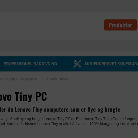
Produkter
PROFESSIONEL RÅDGIVNING
SKRÆDDERSYET KONFIGUR
Webshop
»
Tiny/Mini PC
»
Lenovo Tiny PC
ovo Tiny PC
der du Lenovo Tiny computere som er Nye og brugte
dvalg af helt nye og brugte Lenovo Tiny PC'er. En Lenovo Tiny ThinkCentre fungerer 
net. Vores refurbished Lenovo Tiny er alle i A-kvalitet, 100% klargjort og installere