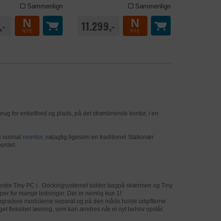
Sammenlign
Sammenlign
N
N
privacy-policy/
,-
11.299,-
NYE
NYE
nde. Dette
privacy-policy/
vorefter der på
ug for enkelthed og plads, på det strømlinende kontor, i en
år de er på
n normal
monitor
, nøjagtig ligesom en traditionel Stationær
eklamer efter at
bordet.
kCentre Tiny PC i. Dockingsystemet sidder bagpå skærmen og Tiny
pper for mange ledninger. Der er nemlig kun 1!
 opgradere modulerne separat og på den måde holde udgifterne
get fleksibel løsning, som kan ændres når et nyt behov opstår.