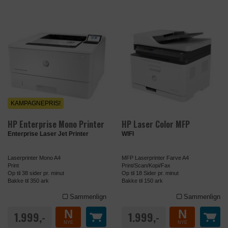
KAMPAGNEPRIS!
HP Enterprise Mono Printer
HP Laser Color MFP
Enterprise Laser Jet Printer
WIFI
Laserprinter Mono A4
MFP Laserprinter Farve A4
Print
Print/Scan/Kopi/Fax
Op til 38 sider pr. minut
Op til 18 Sider pr. minut
Bakke til 350 ark
Bakke til 150 ark
Sammenlign
Sammenlign
N
N
1.999,-
1.999,-
NYE
NYE