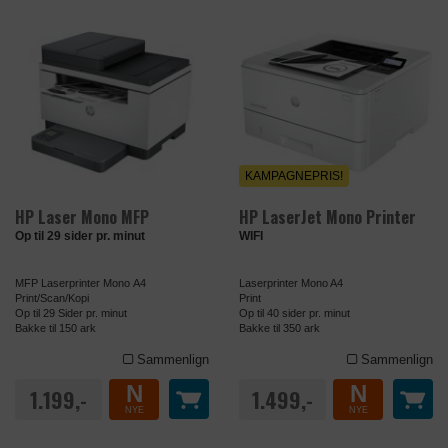
KAMPAGNEPRIS!
HP Laser Mono MFP
HP LaserJet Mono Printer
Op til 29 sider pr. minut
WIFI
MFP Laserprinter Mono A4
Laserprinter Mono A4
Print/Scan/Kopi
Print
Op til 29 Sider pr. minut
Op til 40 sider pr. minut
Bakke til 150 ark
Bakke til 350 ark
Sammenlign
Sammenlign
N
N
1.199,-
1.499,-
NYE
NYE