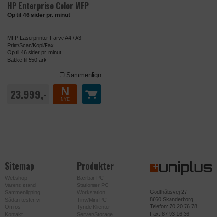
HP Enterprise Color MFP
Op til 46 sider pr. minut
MFP Laserprinter Farve A4 / A3
Print/Scan/Kopi/Fax
Op til 46 sider pr. minut
Bakke til 550 ark
Sammenlign
N
23.999,-
NYE
Sitemap
Produkter
Webshop
Bærbar PC
Varens stand
Stationær PC
Godthåbsvej 27
Sammenligning
Workstation
8660 Skanderborg
Sådan tester vi
Tiny/Mini PC
Telefon: 70 20 76 78
Om os
Tynde Klienter
Fax: 87 93 16 36
Kontakt
Server/Storage