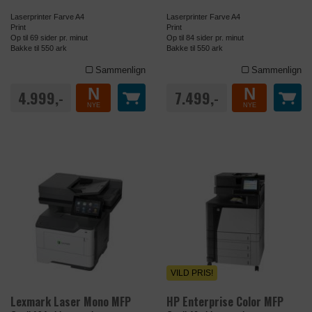
Udløb
Session
Laserprinter Farve A4
Laserprinter Farve A4
Udbyder
uniplus.dk
Print
Print
Navn
ads/ga-audiences
Op til 69 sider pr. minut
Op til 84 sider pr. minut
Bakke til 550 ark
Bakke til 550 ark
Udbyder
google.com
Sammenlign
Sammenlign
N
N
4.999,-
7.499,-
DATABEHANDLER
FACEBOOK
NYE
NYE
Formål
Anvendes af Facebook til at levere en
række reklameprodukter, som
f.eks. budgivning i realtid, fra
tredjepartsannoncører.
Privatlivspolitik
https://www.facebook.com/about/priva
cy/update
Udløb
Session
Navn
tr
VILD PRIS!
Udbyder
facebook.com
Lexmark Laser Mono MFP
HP Enterprise Color MFP