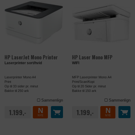
HP LaserJet Mono Printer
HP Laser Mono MFP
Laserprinter sort/hvid
WIFI
Laserprinter Mono A4
MFP Laserprinter Mono A4
Print
Print/Scan/Kopi
Op til 33 sider pr. minut
Op til 20 Sider pr. minut
Bakke til 250 ark
Bakke til 150 ark
Sammenlign
Sammenlign
N
N
1.199,-
1.199,-
NYE
NYE