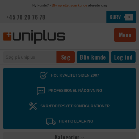
Ny kunde? -
Bliv oprettet som kunde
allerede idag
+45 70 20 76 78
KURV
0
Menu
Bliv kunde
Log ind
HØJ KVALITET SIDEN 2007
PROFESSIONEL RÅDGIVNING
SKRÆDDERSYET KONFIGURATIONER
HURTIG LEVERING
Kategorier