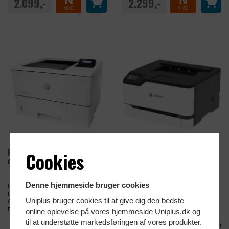
2.099,-
2.299,-
NYE
NYE
HP LaserJet Mono Printer
Lexmark Laser Color
Cookies
Printer
Op til 45 sider pr. minut
Med farve og duplex
Denne hjemmeside bruger cookies
Laserprinter Mono A4
Laserprinter Farve A4
Print
Print
Uniplus bruger cookies til at give dig den bedste
Op til 45 sider pr. minut
Op til 26 sider pr. minut
Bakke til 550 ark
Bakke til 250 ark
online oplevelse på vores hjemmeside Uniplus.dk og
til at understøtte markedsføringen af vores produkter.
Sammenlign
Sammenlign