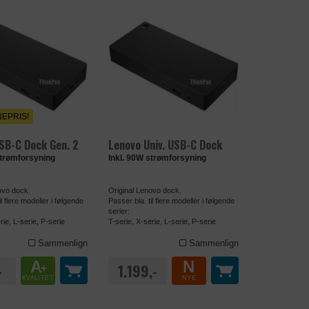
EPRIS!
SB-C Dock Gen. 2
Lenovo Univ. USB-C Dock
strømforsyning
Inkl. 90W strømforsyning
ovo dock.
Original Lenovo dock.
il flere modeller i følgende
Passer bla. til flere modeller i følgende
serier:
rie, L-serie, P-serie
T-serie, X-serie, L-serie, P-serie
Sammenlign
Sammenlign
A
N
-
1.199,-
+
KVALITET
NYE