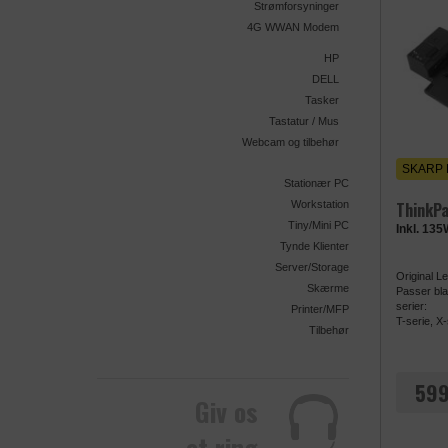
Strømforsyninger
4G WWAN Modem
HP
DELL
Tasker
Tastatur / Mus
Webcam og tilbehør
SKARP 
Stationær PC
ThinkPa
Workstation
Tiny/Mini PC
Inkl. 13
Tynde Klienter
Server/Storage
Original L
Skærme
Passer bla.
serier:
Printer/MFP
T-serie, X-
Tilbehør
599
Giv os
et ring