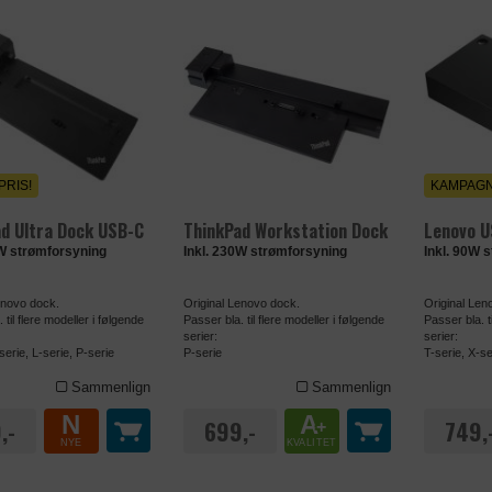
PRIS!
KAMPAGN
d Ultra Dock USB-C
ThinkPad Workstation Dock
Lenovo U
5W strømforsyning
Inkl. 230W strømforsyning
Inkl. 90W 
enovo dock.
Original Lenovo dock.
Original Len
 til flere modeller i følgende
Passer bla. til flere modeller i følgende
Passer bla. t
serier:
serier:
serie, L-serie, P-serie
P-serie
T-serie, X-se
Sammenlign
Sammenlign
N
A
,-
699,-
749,
+
NYE
KVALITET