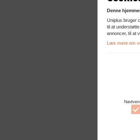
Denne hjemmes
Uniplus bruger c
til at understøt
annoncer, til at 
Læs mere om vor
Thunde
Inkl. 13
Nødven
Original L
Passer bla.
serier:
A
T-serie, X-
N
c
1.69