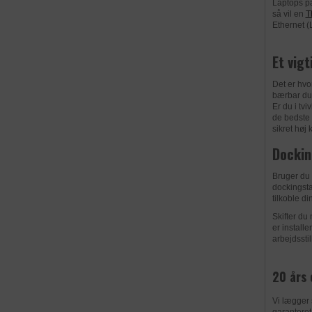
Formål
Laptops p
Udløb
så vil en
T
Udbyder
Ethernet (L
Navn
Privatlivspoliti
Et vigt
Udbyder
DATABEHAND
Udløb
Det
er hvo
Formål
bærbar du 
DATABEHAND
Navn
Er du i tvi
de bedste 
sikret høj 
Formål
Udbyder
Privatlivspoliti
Dockin
Udløb
Bruger du 
DATABEHAND
Privatlivspoliti
Navn
dockingsta
tilkoble d
Formål
Udløb
Udbyder
Skifter du
er install
Privatlivspoliti
Navn
arbejdssti
Udløb
DATABEHAND
Udbyder
20 års 
Navn
Formål
Vi lægger 
Udbyder
DATABEHAND
garanteret