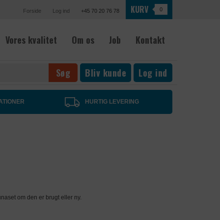
KURV
0
Forside
Log ind
+45 70 20 76 78
Vores kvalitet
Om os
Job
Kontakt
Bliv kunde
Log ind
ATIONER
HURTIG LEVERING
naset om den er brugt eller ny.