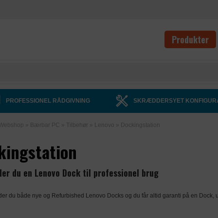
Produkter
PROFESSIONEL RÅDGIVNING
SKRÆDDERSYET KONFIGUR
Webshop
»
Bærbar PC
»
Tilbehør
»
Lenovo
»
Dockingstation
kingstation
der du en Lenovo Dock til professionel brug
der du både nye og Refurbished Lenovo Docks og du får altid garanti på en Dock, u