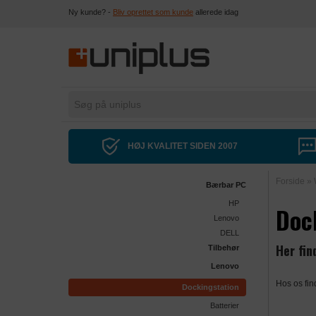
Ny kunde? -
Bliv oprettet som kunde
allerede idag
HØJ KVALITET SIDEN 2007
Forside
»
Bærbar PC
HP
Doc
Lenovo
DELL
Her fin
Tilbehør
Lenovo
Hos os fin
Dockingstation
Batterier