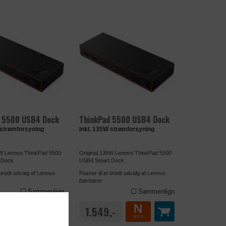
d 5500 USB4 Dock
ThinkPad 5500 USB4 Dock
 strømforsyning
Inkl. 135W strømforsyning
0W Lenovo ThinkPad 5500
Original 135W Lenovo ThinkPad 5500
 Dock
USB4 Smart Dock
 bredt udvalg af Lenovo
Passer til et bredt udvalg af Lenovo
bærbarer
Sammenlign
Sammenlign
N
N
,-
1.549,-
NYE
NYE