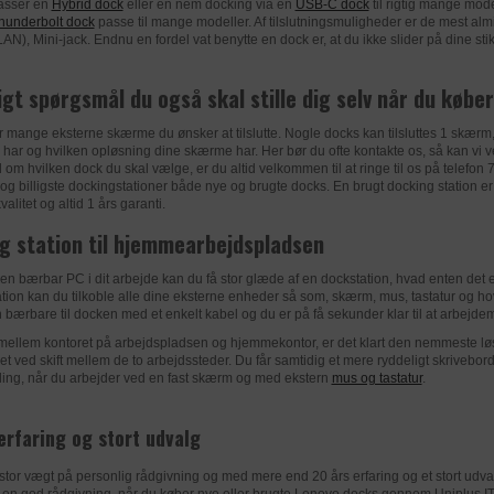
Registrerer hvilken server-klynge, der betjener den besøge
asser en
Hybrid dock
eller en nem docking via en
USB-C dock
til rigtig mange mode
1 år
bruges i sammenhæng med load balancing for at optimere
hunderbolt dock
passe til mange modeller. Af tilslutningsmuligheder er de mest al
uniplus.dk
AN), Mini-jack. Endnu en fordel vat benytte en dock er, at du ikke slider på dine stik
brugeroplevelsen.
__zlcmid
k
https://www.zendesk.com/company/agreements-and-terms/
igt spørgsmål du også skal stille dig selv når du købe
uniplus.dk
LER
GOOGLE
6 dage
r mange eksterne skærme du ønsker at tilslutte. Nogle docks kan tilsluttes 1 skærm
Anvendes til indsamling af brugernes adfærd på websitet, h
har og hvilken opløsning dine skærme har. Her bør du ofte kontakte os, så kan vi 
LER
FACEBOOK
AWSALBCORS
vl om hvilken dock du skal vælge, er du altid velkommen til at ringe til os på telefon 
baggrund af disse dataer udarbejdes analyser.
og billigste dockingstationer både nye og brugte docks.​ En brugt docking station er 
kvalitet og altid 1 års garanti.
Denne cookie indstilles af Facebook til at levere reklame, n
zopim.com
k
https://policies.google.com/privacy?hl=da-dk
Facebook eller en digital platform, der drives af Facebook-r
g station til hjemmearbejdspladsen
have besøgt dette websted.
1 dag
en bærbar PC i dit arbejde kan du få stor glæde af en dockstation, hvad enten det
LER
DYNAMICWEB
k
https://www.facebook.com/about/privacy/update
_gat
tion kan du tilkoble alle dine eksterne enheder så som, skærm, mus, tastatur og h
in bærbare til docken med et enkelt kabel og du er på få sekunder klar til at arbejde
Bevarer brugerens status på tværs af sider på websitet.
3 måneder
uniplus.dk
 mellem kontoret på arbejdspladsen og hjemmekontor, er det klart den nemmeste løs
eret ved skift mellem de to arbejdssteder. Du får samtidig et mere ryddeligt skriveb
k
https://www.dynamicweb.com/about/privacy-policy
_fbp
lling, når du arbejder ved en fast skærm og med ekstern
mus og tastatur
.
1 dag
LER
GOOGLE
uniplus.dk
erfaring og stort udvalg
Dynamicweb.SessionVisitor
Statistik-cookies hjælper os med at forstå, hvordan besøg
samn.dk. De bruges til at samle oplysninger om trafikken p
stor vægt på personlig rådgivning og med mere end 20 års erfaring og et stort udval
uniplus.dk
LER
GOOGLE
 en god rådgivning, når du køber nye eller brugte Lenovo docks gennem Uniplus IT