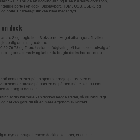
nde. Dette
ller. Skal du bruge en dockingløsning til en bærbar workstation,
mindelige porte i en dock: Displayport, HDMI, USB, USB-C og
 og porte. Et ødelagt stik kan blive meget dyrt.
privacy-policy/
r en dock
, andre 2 og nogle hele 3 eksterne. Meget afhænger af hvilken
vorefter der på
vejlede dig om mulighederne.
70 20 76 78 og få professionel rådgivning. Vi har et stort udvalg af
et billigere alternativ og køber du brugte docks hos os, er du
år de er på
eklamer efter at
 er på kontoret eller på en hjemmearbejdsplads. Med en
ovedtelefoner direkte på docken og på den måde skal du blot
med adgang til det hele.
ning at din bærbare kan dockes begge steder, så du lynhurtigt
ord og det kan gøre du får en mere ergonomisk korrekt
ende bruger
å siden. Det
g af nye og brugte Lenovo dockingstationer, er du altid
.