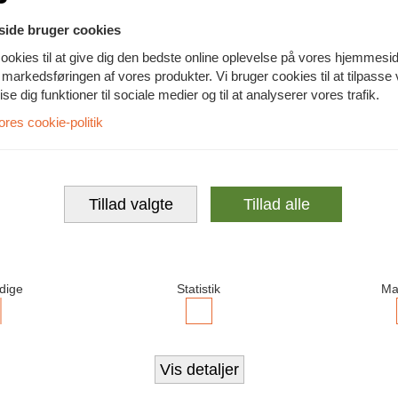
ide bruger cookies
ookies til at give dig den bedste online oplevelse på vores hjemmesi
te markedsføringen af vores produkter. Vi bruger cookies til at tilpasse
vise dig funktioner til sociale medier og til at analyserer vores trafik.
es cookie-politik
KAMPAGN
Tillad valgte
Tillad alle
rbolt 4 Dock 135W
Thunderbolt 4 Dock G2
Thunderb
135W
5W strømforsyning
Inkl. 300W
Inkl. 135W strømforsyning
dige
Statistik
Ma
enovo dock.
Original 135W Lenovo Thunderbolt 4
Original Len
 til flere modeller i følgende
G2 Dockingstation
Passer bla. t
serier:
Passer til et bredt udvalg af Lenovo
ccepter
Accepter
serie, L-serie, P-serie
P-serie
bærbarer
ødvendige
Statistik
Sammenlign
Sammenlign
ookies
cookies
Vis detaljer
N
N
9,-
1.699,-
1.899