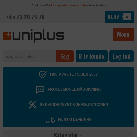
Ny kunde? -
Bliv oprettet som kunde
allerede idag
+45 70 20 76 78
KURV
0
Menu
Bliv kunde
Log ind
HØJ KVALITET SIDEN 2007
PROFESSIONEL RÅDGIVNING
SKRÆDDERSYET KONFIGURATIONER
HURTIG LEVERING
Kategorier