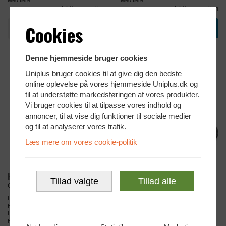
Sammenlign
Sammenlign
N
N
329,-
349,-
Cookies
NYE
NYE
Denne hjemmeside bruger cookies
Uniplus bruger cookies til at give dig den bedste
online oplevelse på vores hjemmeside Uniplus.dk og
til at understøtte markedsføringen af vores produkter.
Vi bruger cookies til at tilpasse vores indhold og
annoncer, til at vise dig funktioner til sociale medier
og til at analyserer vores trafik.
Læs mere om vores cookie-politik
HP AC Adapter 65W USB-C
HP AC Adapter 150W Slim
Tillad valgte
Tillad alle
Original HP Strømforsyning
Original HP Strømforsyning
HP AC Adapter passer til:
HP AC Adapter passer til:
HP EliteBook 1040 G4
HP ZBook Studio
HP EliteBook 735 G5
HP ZBook Fury
HP EliteBook 735 G6
HP ZBook Power