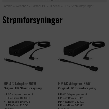
Forside
»
Webshop
»
Bærbar PC
»
Tilbehør
»
HP
»
Strømforsyninger
Strømforsyninger
HP AC Adapter 90W
HP AC Adapter 65W
Original HP Strømforsyning
Original HP Strømforsyning
HP AC Adapter passer til:
HP AC Adapter passer til:
HP EliteBook 1030 G1
HP NoteBook 215 G1
HP EliteBook 1040 G3
HP NoteBook 240 G1
HP EliteBook 720 G1
HP NoteBook 240 G2
Med flere..
Med flere..