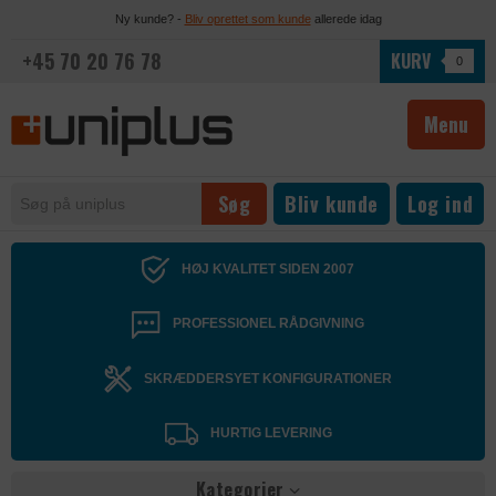
Ny kunde? -
Bliv oprettet som kunde
allerede idag
+45 70 20 76 78
KURV
0
Menu
Bliv kunde
Log ind
HØJ KVALITET SIDEN 2007
PROFESSIONEL RÅDGIVNING
SKRÆDDERSYET KONFIGURATIONER
HURTIG LEVERING
Kategorier