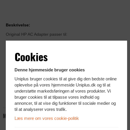
Beskrivelse:
Original HP AC Adapter passer til:
HP ZBook Studio
Cookies
HP ZBook Fury
HP ZBook Power
HP ZBook 15
Denne hjemmeside bruger cookies
HP ZBook 17
Uniplus bruger cookies til at give dig den bedste online
Med flere..
oplevelse på vores hjemmeside Uniplus.dk og til at
understøtte markedsføringen af vores produkter. Vi
Inkl. strømkabel
bruger cookies til at tilpasse vores indhold og
Ny med 1 års garanti
annoncer, til at vise dig funktioner til sociale medier og
til at analyserer vores trafik.
Mere info
Læs mere om vores cookie-politik