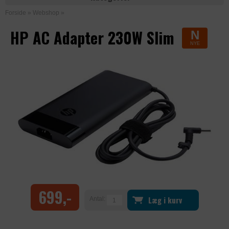
Forside
»
Webshop
»
HP AC Adapter 230W Slim
N
NYE
699,-
Læg i kurv
Antal: