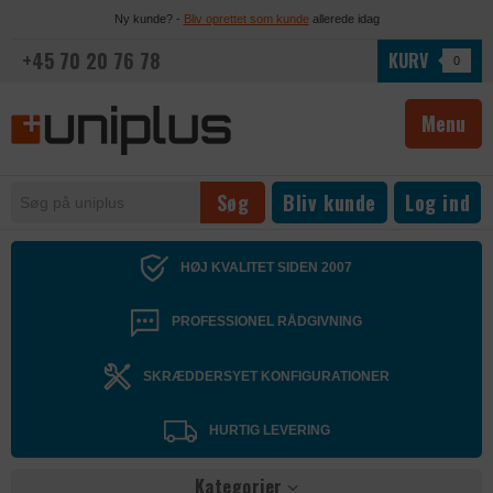
Ny kunde? -
Bliv oprettet som kunde
allerede idag
+45 70 20 76 78
KURV
0
Menu
Bliv kunde
Log ind
HØJ KVALITET SIDEN 2007
PROFESSIONEL RÅDGIVNING
SKRÆDDERSYET KONFIGURATIONER
HURTIG LEVERING
Kategorier