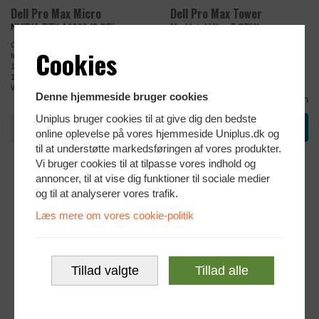
Dell Pro Max Micro
Dell Pro Max Tower
NVIDIA RTX A1000 (8 GB)
Med Intel Ultra 7 CPU!
Compact Form Factor (CFF)
Mini Tower (MT)
Cookies
Intel Core Ultra 7-265 (5.3 GHz)
Intel Core Ultra 7-265K (5.5 GHz)
16 GB RAM
32 GB RAM
1 TB SSD M.2 PCIe NVMe
1 TB SSD M.2 PCIe NVMe
Windows 11 Pro
Windows 11 Pro
Denne hjemmeside bruger cookies
Sammenlign
Sammenlign
Uniplus bruger cookies til at give dig den bedste
N
N
12.499,-
13.999,-
online oplevelse på vores hjemmeside Uniplus.dk og
NYE
NYE
til at understøtte markedsføringen af vores produkter.
Vi bruger cookies til at tilpasse vores indhold og
annoncer, til at vise dig funktioner til sociale medier
og til at analyserer vores trafik.
Læs mere om vores cookie-politik
Tillad valgte
Tillad alle