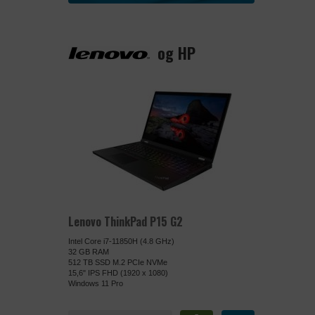
Privatlivspoliti
Udløb
DATABEHAND
MARKETING
og HP
Navn
Formål
Udbyder
DATABEHAND
Privatlivspoliti
Formål
Udløb
DATABEHAND
Privatlivspoliti
Navn
Formål
Udløb
Udbyder
Navn
Lenovo ThinkPad P15 G2
Privatlivspoliti
Udbyder
DATABEHAND
Intel Core i7-11850H (4.8 GHz)
Udløb
32 GB RAM
Formål
512 TB SSD M.2 PCIe NVMe
DATABEHAND
Navn
15,6" IPS FHD (1920 x 1080)
Windows 11 Pro
Formål
Udbyder
Privatlivspoliti