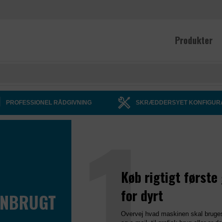
Produkter
1
PROFESSIONEL RÅDGIVNING
SKRÆDDERSYET KONFIGUR
Køb rigtigt første
for dyrt
ENBRUGT
D
Overvej hvad maskinen skal bruges 