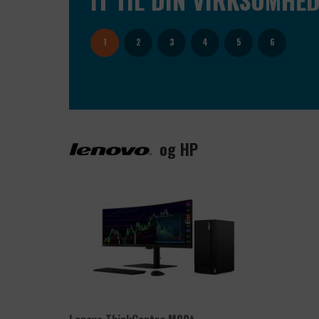
1
2
3
4
5
6
og HP