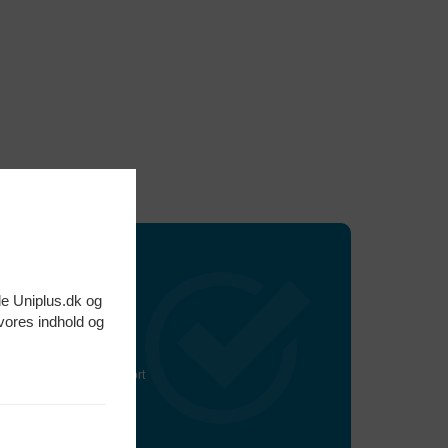
en
de Uniplus.dk og
?
 vores indhold og
e din næste Computer
RAM, større SSD, Grafikkort