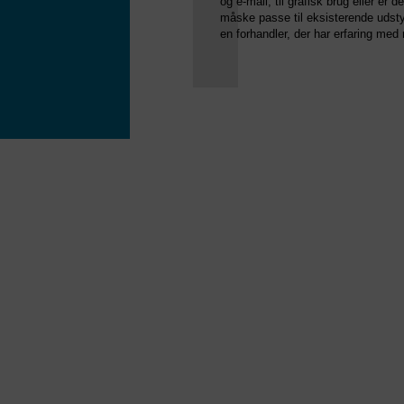
og e-mail, til grafisk brug eller er de
måske passe til eksisterende udstyr
en forhandler, der har erfaring med 