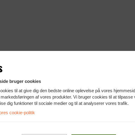
s
parring?
Brug for and
ide bruger cookies
ookies til at give dig den bedste online oplevelse på vores hjemmesi
konfiguration
der du ikke det du søger? Vi har
te markedsføringen af vores produkter. Vi bruger cookies til at tilpasse
dover adgang til flere tusind
vise dig funktioner til sociale medier og til at analyserer vores trafik.
ofte med dag-til-dag levering.
Vi sørger gerne for at konfigurer
es cookie-politik
- med udenlandsk tastatur, mere 
0 76 78
mv.