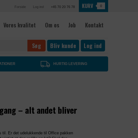
KURV
0
Forside
Log ind
+45 70 20 76 78
Vores kvalitet
Om os
Job
Kontakt
Bliv kunde
Log ind
ATIONER
HURTIG LEVERING
 gang – alt andet bliver
til. Er det udelukkende til Office pakken