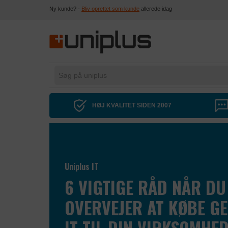
Ny kunde? -
Bliv oprettet som kunde
allerede idag
HØJ KVALITET SIDEN 2007
Uniplus IT
6 VIGTIGE RÅD NÅR DU
OVERVEJER AT KØBE G
IT TIL DIN VIRKSOMHE