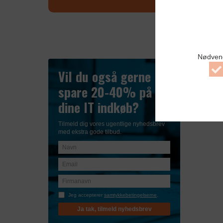
Nødven
Vil du også gerne
A
spare 20-40% på
N
c
dine IT indkøb?
Tilmeld dig vores ugentlige nyhedsbrev
med ekstra gode tilbud.
NØDVENDIG
DATABEHAND
Jeg accepterer
samtykkebetingelserne
.
STATISTIK
Ja tak, tilmeld nyhedsbrev
Formål