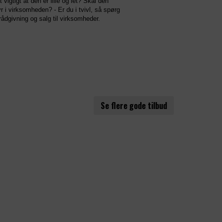
t vigtigt at den er lille og let? Skal den
 i virksomheden? - Er du i tvivl, så spørg
rådgivning og salg til virksomheder.
Se flere gode tilbud