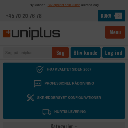
Ny kunde? -
Bliv oprettet som kunde
allerede idag
+45 70 20 76 78
KURV
0
Menu
Bliv kunde
Log ind
HØJ KVALITET SIDEN 2007
PROFESSIONEL RÅDGIVNING
SKRÆDDERSYET KONFIGURATIONER
HURTIG LEVERING
Kategorier