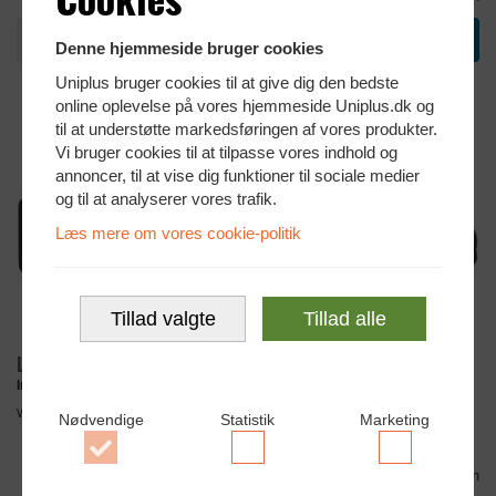
N
N
229,-
299,-
Denne hjemmeside bruger cookies
NYE
NYE
Uniplus bruger cookies til at give dig den bedste
online oplevelse på vores hjemmeside Uniplus.dk og
til at understøtte markedsføringen af vores produkter.
Vi bruger cookies til at tilpasse vores indhold og
annoncer, til at vise dig funktioner til sociale medier
og til at analyserer vores trafik.
Læs mere om vores cookie-politik
Tillad valgte
Tillad alle
KAMPAGNEPRIS!
Logitech MK540 Wireless
Logitech MK650 Wireless
Inkl. mus og tastatur
Trådløst tastatur og mus
Wireless Tastatur og mus
Trådløst tastatur og mus
Nødvendige
Statistik
Marketing
Accepter
Accepter
Accepter
Sammenlign
Sammenlign
Nødvendige
Statistik
Marketing