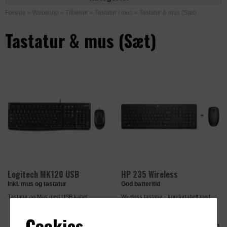
Forside
»
Webshop
»
Tilbehør
»
Tastatur / mus
»
Tastatur & mus (Sæt)
Tastatur & mus (Sæt)
Logitech MK120 USB
HP 235 Wireless
Inkl. mus og tastatur
God batteritid
Tastatur og Mus med USB kabel
Wireless tastatur - komfortabelt med
god batteri tid
Cookies
Sammenlign
Sammenlign