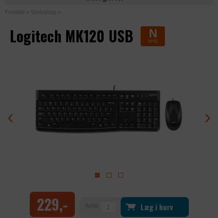
Forside
»
Webshop
»
Logitech MK120 USB
N
NYE
‹
›
229,-
Læg i kurv
Antal: