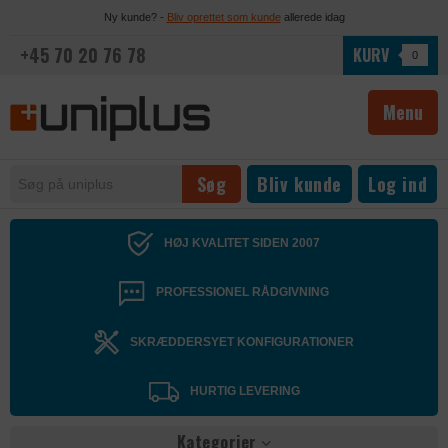
Ny kunde? -
Bliv oprettet som kunde
allerede idag
+45 70 20 76 78
KURV
0
Menu
Bliv kunde
Log ind
HØJ KVALITET SIDEN 2007
PROFESSIONEL RÅDGIVNING
SKRÆDDERSYET KONFIGURATIONER
HURTIG LEVERING
Kategorier