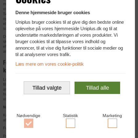
musesæt med USB-kabel, der er ideelt til kontorer og
virksomheder, hvor stabilitet og funktionalitet er afgørende.
Denne hjemmeside bruger cookies
Sættet fra Logitech leverer en problemfri plug-and-play
oplevelse, så det hurtigt kan tilsluttes enhver stationær
Uniplus bruger cookies til at give dig den bedste online
eller bærbar computer uden behov for installation af
oplevelse på vores hjemmeside Uniplus.dk og til at
software.
understøtte markedsføringen af vores produkter. Vi
Det fuldstørrelse tastatur sikrer en komfortabel
bruger cookies til at tilpasse vores indhold og
skriveoplevelse, mens den præcise optiske mus giver
effektiv navigation i daglig brug. MK120 er et oplagt valg til
annoncer, til at vise dig funktioner til sociale medier og
arbejdspladser, der ønsker en solid og økonomisk løsning.
til at analyserer vores trafik.
Fordele ved Logitech MK120 USB sæt til
Læs mere om vores cookie-politik
kontor og virksomhed
Logitech MK120 er designet til professionel brug og
tilbyder høj holdbarhed samt pålidelig ydeevne i travle
Tillad valgte
Tillad alle
arbejdsmiljøer. Det robuste design sikrer lang levetid,
hvilket gør sættet til en omkostningseffektiv investering for
virksomheder.
Nøglefunktioner:
Kablet USB tastatur og mus – stabil forbindelse uden
Nødvendige
Statistik
Marketing
afbrydelser
Fuldt tastatur med komfortable og lydsvage taster
Accepter
Accepter
Accepter
Præcis optisk mus til effektiv navigation
Nødvendige
Statistik
Marketing