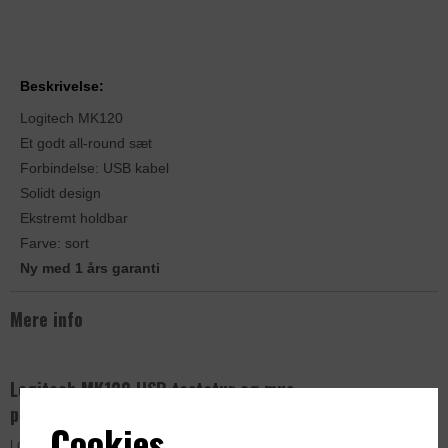
Beskrivelse:
Logitech MK120
Et godt all-round sæt
Forbindelse: USB kabel
Solidt design
Ekstremt holdbar
Farve: sort
Ny med 1 års garanti
Mere info
Logitech MK120 USB tastatur og mus –
pålideligt sæt til erhverv
Cookies
Logitech MK120 er et klassisk og driftssikkert tastatur- og