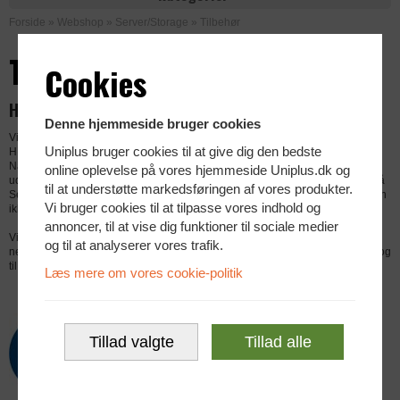
Forside
»
Webshop
»
Server/Storage
»
Tilbehør
Tilbehør
Cookies
Her finder du nyt eller brugt tilbehør til Servere
Denne hjemmeside bruger cookies
Vi er lagerførende af nyt og brugt Server tilbehør fra førende producenter som
Uniplus bruger cookies til at give dig den bedste
HP, IBM, Lenovo og DELL.
Når producenterne kommer med nye Server modeller, kan det være en stor
online oplevelse på vores hjemmeside Uniplus.dk og
udfordring fortsat at skaffe reservedele til en udgået model. Enten er prisen på
til at understøtte markedsføringen af vores produkter.
Server tilbehør til de udgåede modeller, urealistisk høj eller helt udgået og kan
Vi bruger cookies til at tilpasse vores indhold og
ikke bestilles længere.
annoncer, til at vise dig funktioner til sociale medier
Vi har et stort lager af brugte reservedele til Servere og har samtidig et stort
og til at analyserer vores trafik.
netværk i Europa, som gør vi kan levere Servertilbehør med kort leveringstid og
til fornuftige priser. Kontakt os hvis du ikke finder hvad du søger.
Læs mere om vores cookie-politik
HP
Tillad valgte
Tillad alle