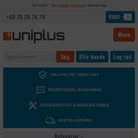
Ny kunde? -
Bliv oprettet som kunde
allerede idag
+45 70 20 76 78
KURV
0
Menu
Bliv kunde
Log ind
HØJ KVALITET SIDEN 2007
PROFESSIONEL RÅDGIVNING
SKRÆDDERSYET KONFIGURATIONER
HURTIG LEVERING
Kategorier