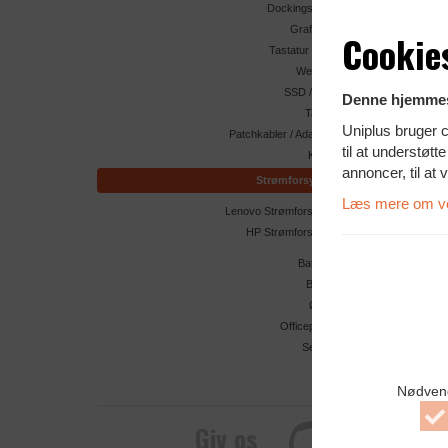
Dockingstation
Grafikkort
Cookie
Tastatur / mus
Webcam
SSD / HDD
Denne hjemmes
Tasker
Uniplus bruger c
Patchkabler / Adaptere
til at understøt
Kabler
annoncer, til at 
Strømforsyning
Læs mere om vor
Lenovo Strømforsyning
HP Strømforsyning
Batterier
Beslag
Øvrigt
Officepakke
Service
Nødven
Giv os
A