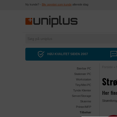
Ny kunde? -
Bliv oprettet som kunde
allerede idag
HØJ KVALITET SIDEN 2007
Forside
»
Bærbar PC
Stationær PC
Str
Workstation
Tiny/Mini PC
Tynde Klienter
Her fin
Server/Storage
Strømfors
Skærme
Printer/MFP
Tilbehør