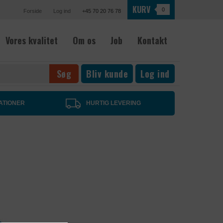
KURV
0
Forside
Log ind
+45 70 20 76 78
Vores kvalitet
Om os
Job
Kontakt
Bliv kunde
Log ind
ATIONER
HURTIG LEVERING