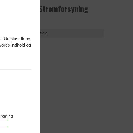
HP Strømforsyning
Vis alle
de Uniplus.dk og
 vores indhold og
rketing
Accepter