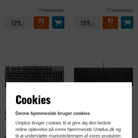
Sammenlign
Sammenlign
N
N
129,-
199,-
NYE
NYE
Cookies
Lenovo Pro II USB AI
HP Tastatur USB
Denne hjemmeside bruger cookies
Godt erhvervs tastatur
Godt erhvervs tastatur
Uniplus bruger cookies til at give dig den bedste
online oplevelse på vores hjemmeside Uniplus.dk og
Lenovo Preferred Pro II USB AI
Godt tastatur med høj slidstyrke
til at understøtte markedsføringen af vores produkter.
Keyboard