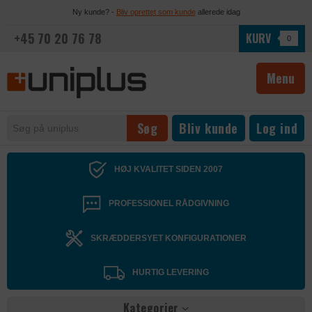
Ny kunde? -
Bliv oprettet som kunde
allerede idag
+45 70 20 76 78
KURV
0
Menu
Bliv kunde
Log ind
HØJ KVALITET SIDEN 2007
PROFESSIONEL RÅDGIVNING
SKRÆDDERSYET KONFIGURATIONER
HURTIG LEVERING
Kategorier