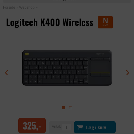
Forside
»
Webshop
»
Logitech K400 Wireless
N
NYE
‹
›
325,-
Læg i kurv
Antal: