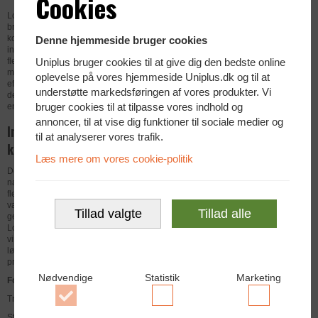
Cookies
Logitech K400 Wireless tastatur er et pålideligt og
brugervenligt trådløst tastatur, der er ideelt til erhverv,
kontormiljøer og professionelle arbejdsstationer. Den
Denne hjemmeside bruger cookies
integrerede trådløse forbindelse giver maksimal
Uniplus bruger cookies til at give dig den bedste online
fleksibilitet uden kabelrod, hvilket gør det perfekt til
mødelokaler, receptioner og arbejdspladser, hvor
oplevelse på vores hjemmeside Uniplus.dk og til at
effektivitet og mobilitet er afgørende. Tastaturets kompakte
understøtte markedsføringen af vores produkter. Vi
design i sort sikrer et professionelt udtryk, der passer ind i
bruger cookies til at tilpasse vores indhold og
enhver virksomhed.
annoncer, til at vise dig funktioner til sociale medier og
Indbygget 3,5" pegefelt for optimal
til at analyserer vores trafik.
kontrol og produktivitet
Læs mere om vores cookie-politik
Det store 3,5" indbyggede pegefelt gør det nemt at
navigere uden behov for en ekstern mus. Med
flerpunktsberøring kan brugeren hurtigt scrolle både
vandret og lodret, klikke præcist og navigere effektivt
Tillad valgte
Tillad alle
gennem dokumenter, systemer og websider. Dette gør
Logitech K400 Wireless tastatur til et oplagt valg for
virksomheder, der ønsker en pladsbesparende og effektiv
løsning til computere, mediecentre og
præsentationsmiljøer.
Nødvendige
Statistik
Marketing
Fordele for erhverv:
Trådløst tastatur med stabil forbindelse
Accepter
Accepter
Accepter
Stort 3,5" touchpad med intuitiv navigation