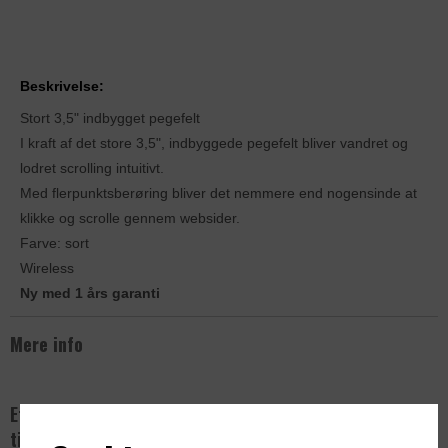
Beskrivelse:
Stort 3,5" indbygget pegefelt
I kraft af det store 3,5", indbyggede pegefelt bliver vandret og
lodret scrolling intuitivt.
Med flerpunktsberøring bliver det nemmere end nogensinde at
klikke og scrolle gennem websider.
Farve: sort
Wireless
Ny med 1 års garanti
Mere info
Effektivt trådløst tastatur med touchpad
til erhverv og kontor