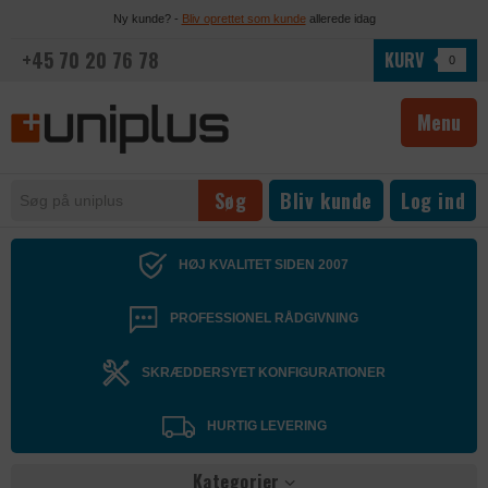
Ny kunde? -
Bliv oprettet som kunde
allerede idag
+45 70 20 76 78
KURV
0
Menu
Bliv kunde
Log ind
HØJ KVALITET SIDEN 2007
PROFESSIONEL RÅDGIVNING
SKRÆDDERSYET KONFIGURATIONER
HURTIG LEVERING
Kategorier