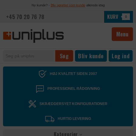
Ny kunde? -
Bliv oprettet som kunde
allerede idag
+45 70 20 76 78
KURV
0
Menu
Bliv kunde
Log ind
HØJ KVALITET SIDEN 2007
PROFESSIONEL RÅDGIVNING
SKRÆDDERSYET KONFIGURATIONER
HURTIG LEVERING
Kategorier