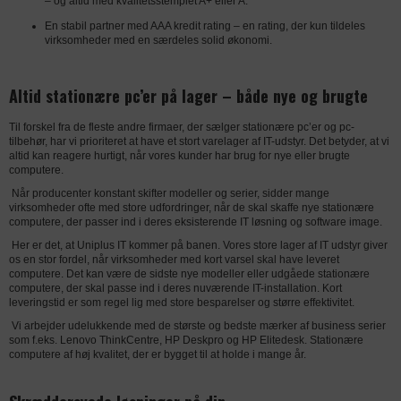
– og altid med kvalitetsstemplet A+ eller A.
forstå, hvordan besøgende bruger
STATISTIK
Formål
Understøtter integrationen af en
En stabil partner med AAA kredit rating – en rating, der kun tildeles
uniplus.dk. De bruges til at samle
virksomheder med en særdeles solid økonomi.
tredjeparts platform på websitet.
oplysninger om trafikken på siden. Det
giver os mulighed for at bygge et bedre
Privatlivspolitik
https://privacy.microsoft.com/da-
website til dig. Oplysningerne
Altid stationære pc’er på lager – både nye og brugte
dk/privacystatement
anonymiseres og kan ikke spores
tilbage til den enkelte bruger.
Til forskel fra de fleste andre firmaer, der sælger stationære pc’er og pc-
Udløb
Session
tilbehør, har vi prioriteret at have et stort varelager af IT-udstyr. Det betyder, at vi
altid kan reagere hurtigt, når vores kunder har brug for nye eller brugte
Navn
ASP.NET_SessionId
computere.
DATABEHANDLER
GOOGLE
Marketing-cookies bruges til at
genkende besøgende på tværs af
MARKETING
Når producenter konstant skifter modeller og serier, sidder mange
Udbyder
uniplus.dk
Formål
Anvendes til indsamling af brugernes
virksomheder ofte med store udfordringer, når de skal skaffe nye stationære
websites.
computere, der passer ind i deres eksisterende IT løsning og software image.
adfærd på websitet, hvorefter der på
Vi bruger dem til at vise annoncer, der
baggrund af disse dataer udarbejdes
Her er det, at Uniplus IT kommer på banen. Vores store lager af IT udstyr giver
er relevante for den enkelte bruger.
DATABEHANDLER
ZENDESK
os en stor fordel, når virksomheder med kort varsel skal have leveret
analyser.
computere. Det kan være de sidste nye modeller eller udgåede stationære
computere, der skal passe ind i deres nuværende IT-installation. Kort
Formål
Registrerer hvilken server-klynge, der
DATABEHANDLER
ZENDESK
Privatlivspolitik
https://policies.google.com/privacy?
leveringstid er som regel lig med store besparelser og større effektivitet.
betjener den besøgende. Dette bruges i
hl=da-dk
Formål
Bevarer brugerstater på tværs af
Vi arbejder udelukkende med de største og bedste mærker af business serier
sammenhæng med load balancing for
som f.eks. Lenovo ThinkCentre, HP Deskpro og HP Elitedesk. Stationære
sideanmodninger.
Udløb
2 år
at optimere brugeroplevelsen.
computere af høj kvalitet, der er bygget til at holde i mange år.
Privatlivspolitik
https://www.zendesk.com/company/ag
Navn
_ga
Privatlivspolitik
https://www.zendesk.com/company/ag
reements-and-terms/privacy-policy/
reements-and-terms/privacy-policy/