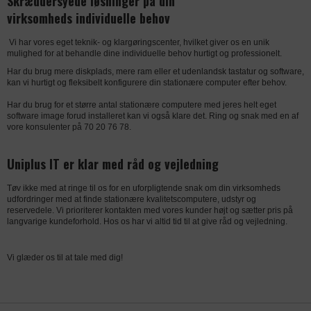
Skræddersyede løsninger på din
Udbyder
uniplus.dk
virksomheds individuelle behov
Udløb
1 år
Udløb
6 dage
Vi har vores eget teknik- og klargøringscenter, hvilket giver os en unik
Navn
__zlcmid
Navn
AWSALBCORS
mulighed for at behandle dine individuelle behov hurtigt og professionelt.
DATABEHANDLER
GOOGLE
Har du brug mere diskplads, mere ram eller et udenlandsk tastatur og software,
Udbyder
uniplus.dk
Udbyder
zopim.com
Formål
Anvendes til indsamling af brugernes
kan vi hurtigt og fleksibelt konfigurere din stationære computer efter behov.
adfærd på websitet, hvorefter der på
Har du brug for et større antal stationære computere med jeres helt eget
baggrund af disse dataer udarbejdes
software image forud installeret kan vi også klare det. Ring og snak med en af
DATABEHANDLER
FACEBOOK
DATABEHANDLER
DYNAMICWEB
analyser.
vore konsulenter på 70 20 76 78.
Formål
Denne cookie indstilles af Facebook til
Formål
Bevarer brugerens status på tværs af
Privatlivspolitik
https://policies.google.com/privacy?
Uniplus IT er klar med råd og vejledning
at levere reklame, når de er på
sider på websitet.
hl=da-dk
Facebook eller en digital platform, der
Privatlivspolitik
https://www.dynamicweb.com/about/pri
Tøv ikke med at ringe til os for en uforpligtende snak om din virksomheds
drives af Facebook-reklamer efter at
Udløb
1 dag
udfordringer med at finde stationære kvalitetscomputere, udstyr og
vacy-policy
have besøgt dette websted.
reservedele. Vi prioriterer kontakten med vores kunder højt og sætter pris på
Navn
_gat
langvarige kundeforhold. Hos os har vi altid tid til at give råd og vejledning.
Udløb
1 dag
Privatlivspolitik
https://www.facebook.com/about/priva
Udbyder
uniplus.dk
cy/update
Navn
Dynamicweb.SessionVisitor
Vi glæder os til at tale med dig!
Udløb
3 måneder
Udbyder
uniplus.dk
DATABEHANDLER
GOOGLE
Navn
_fbp