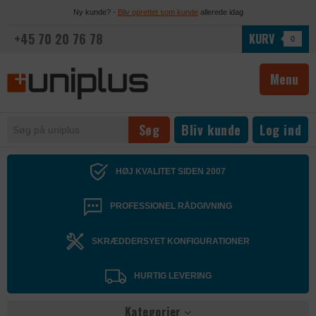
Ny kunde? -
Bliv oprettet som kunde
allerede idag
+45 70 20 76 78
KURV
0
Menu
Bliv kunde
Log ind
HØJ KVALITET SIDEN 2007
PROFESSIONEL RÅDGIVNING
SKRÆDDERSYET KONFIGURATIONER
HURTIG LEVERING
Kategorier