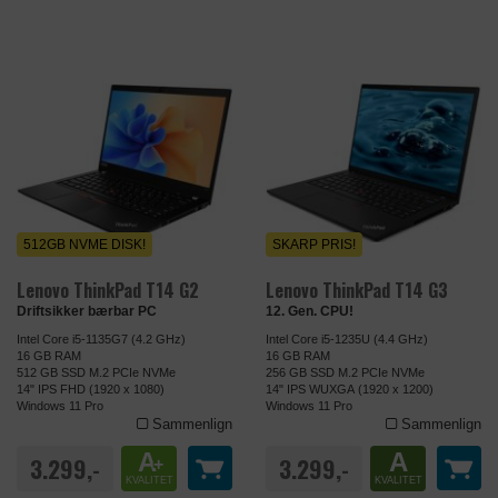
512GB NVME DISK!
SKARP PRIS!
Lenovo ThinkPad T14 G2
Lenovo ThinkPad T14 G3
Driftsikker bærbar PC
12. Gen. CPU!
Intel Core i5-1135G7 (4.2 GHz)
Intel Core i5-1235U (4.4 GHz)
16 GB RAM
16 GB RAM
512 GB SSD M.2 PCIe NVMe
256 GB SSD M.2 PCIe NVMe
14" IPS FHD (1920 x 1080)
14" IPS WUXGA (1920 x 1200)
Windows 11 Pro
Windows 11 Pro
Sammenlign
Sammenlign
A
A
3.299,-
3.299,-
+
KVALITET
KVALITET