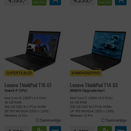
KVALITET
KVALITET
SUPERTILBUD!
KAMPAGNEPRIS!
Lenovo ThinkPad T16 G1
Lenovo ThinkPad T14 G3
Stærk P CPU!
WWAN Opgraderbar!
Intel Core i5-1250P (4.4 GHz)
Intel Core i7-1265U (4.8 GHz)
16 GB RAM
16 GB RAM
256 GB SSD M.2 PCIe NVMe
256 GB SSD M.2 PCIe NVMe
16" IPS WUXGA (1920 x 1200)
14" IPS WUXGA (1920 x 1200)
Windows 11 Pro
Windows 11 Pro
Sammenlign
Sammenlign
A
A
+
+