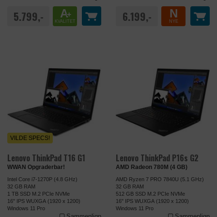
Udbyder
uniplus.dk
A
N
DATABEHANDLER
GOOGLE
5.799,-
6.199,-
+
Navn
_fbp
KVALITET
NYE
Formål
Statistik-cookies hjælper os med at
Udbyder
uniplus.dk
forstå, hvordan besøgende bruger
samn.dk. De bruges til at samle
oplysninger om trafikken på siden. Det
DATABEHANDLER
GOOGLE
giver os mulighed for at bygge et bedre
website til dig. Oplysningerne
Formål
Anvendes af Google AdWords til at
annonymiseres og kan ikke spores
genaktivere besøgende, der
tilbage til den enkelte bruger.
sandsynligvis vil konvertere til kunder
baseret på den besøgendes
Privatlivspolitik
https://policies.google.com/privacy?
onlineadfærd på tværs af websteder.
hl=da-dk
VILDE SPECS!
Privatlivspolitik
https://privacy.microsoft.com/da-
Udløb
1 dag
dk/privacystatement
Lenovo ThinkPad T16 G1
Lenovo ThinkPad P16s G2
Navn
_gid
WWAN Opgraderbar!
AMD Radeon 780M (4 GB)
Udløb
Session
Intel Core i7-1270P (4.8 GHz)
AMD Ryzen 7 PRO 7840U (5.1 GHz)
Udbyder
uniplus.dk
32 GB RAM
32 GB RAM
Navn
ads/ga-audiences
1 TB SSD M.2 PCIe NVMe
512 GB SSD M.2 PCIe NVMe
16" IPS WUXGA (1920 x 1200)
16" IPS WUXGA (1920 x 1200)
Udbyder
google.com
Windows 11 Pro
Windows 11 Pro
Sammenlign
Sammenlign