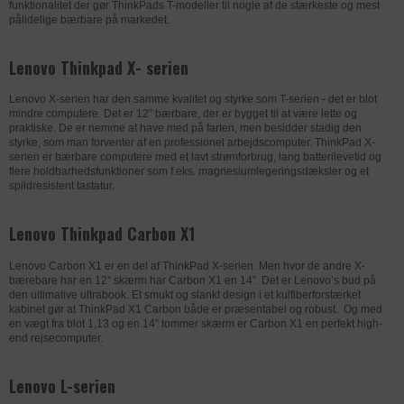
funktionalitet der gør ThinkPads T-modeller til nogle af de stærkeste og mest
pålidelige bærbare på markedet.
Lenovo Thinkpad X- serien
Lenovo X-serien har den samme kvalitet og styrke som T-serien - det er blot
mindre computere. Det er 12” bærbare, der er bygget til at være lette og
praktiske. De er nemme at have med på farten, men besidder stadig den
styrke, som man forventer af en professionel arbejdscomputer. ThinkPad X-
serien er bærbare computere med et lavt strømforbrug, lang batterilevetid og
flere holdbarhedsfunktioner som f.eks. magnesiumlegeringsdæksler og et
spildresistent tastatur.
Lenovo Thinkpad Carbon X1
Lenovo Carbon X1 er en del af ThinkPad X-serien. Men hvor de andre X-
bærebare har en 12” skærm har Carbon X1 en 14”. Det er Lenovo’s bud på
den ultimative ultrabook. Et smukt og slankt design i et kulfiberforstærket
kabinet gør at ThinkPad X1 Carbon både er præsentabel og robust. Og med
en vægt fra blot 1,13 og en 14” tommer skærm er Carbon X1 en perfekt high-
end rejsecomputer.
Lenovo L-serien