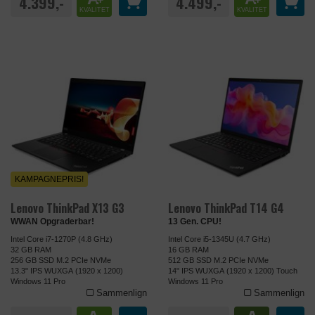
4.399,-
4.499,-
KVALITET
KVALITET
KAMPAGNEPRIS!
Lenovo ThinkPad X13 G3
Lenovo ThinkPad T14 G4
WWAN Opgraderbar!
13 Gen. CPU!
Intel Core i7-1270P (4.8 GHz)
Intel Core i5-1345U (4.7 GHz)
32 GB RAM
16 GB RAM
256 GB SSD M.2 PCIe NVMe
512 GB SSD M.2 PCIe NVMe
13.3" IPS WUXGA (1920 x 1200)
14" IPS WUXGA (1920 x 1200) Touch
Windows 11 Pro
Windows 11 Pro
Sammenlign
Sammenlign