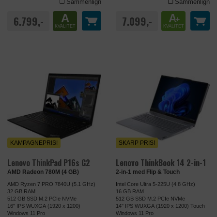
Sammenlign
Sammenlign
A
A
6.799,-
7.099,-
+
KVALITET
KVALITET
KAMPAGNEPRIS!
SKARP PRIS!
Lenovo ThinkPad P16s G2
Lenovo ThinkBook 14 2-in-1
AMD Radeon 780M (4 GB)
2-in-1 med Flip & Touch
AMD Ryzen 7 PRO 7840U (5.1 GHz)
Intel Core Ultra 5-225U (4.8 GHz)
32 GB RAM
16 GB RAM
512 GB SSD M.2 PCIe NVMe
512 GB SSD M.2 PCIe NVMe
16" IPS WUXGA (1920 x 1200)
14" IPS WUXGA (1920 x 1200) Touch
Windows 11 Pro
Windows 11 Pro