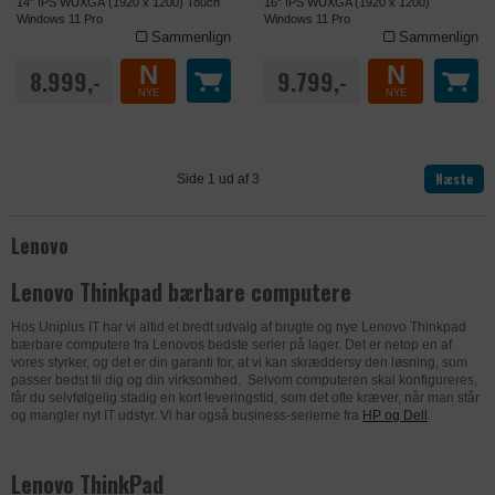
14" IPS WUXGA (1920 x 1200) Touch
16" IPS WUXGA (1920 x 1200)
Windows 11 Pro
Windows 11 Pro
Sammenlign
Sammenlign
N
N
8.999,-
9.799,-
NYE
NYE
Næste
Side 1 ud af 3
Lenovo
Lenovo Thinkpad bærbare computere
Hos Uniplus IT har vi altid et bredt udvalg af brugte og nye Lenovo Thinkpad
bærbare computere fra Lenovos bedste serier på lager. Det er netop en af
vores styrker, og det er din garanti for, at vi kan skræddersy den løsning, som
passer bedst til dig og din virksomhed. Selvom computeren skal konfigureres,
får du selvfølgelig stadig en kort leveringstid, som det ofte kræver, når man står
og mangler nyt IT udstyr. Vi har også business-serierne fra
HP og Dell
.
Lenovo ThinkPad