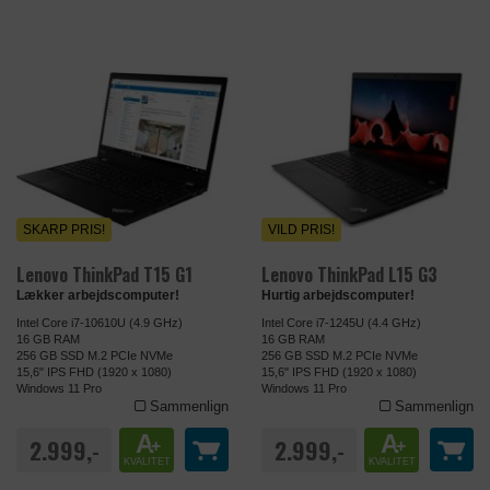
SKARP PRIS!
VILD PRIS!
Lenovo ThinkPad T15 G1
Lenovo ThinkPad L15 G3
Lækker arbejdscomputer!
Hurtig arbejdscomputer!
Intel Core i7-10610U (4.9 GHz)
Intel Core i7-1245U (4.4 GHz)
16 GB RAM
16 GB RAM
256 GB SSD M.2 PCIe NVMe
256 GB SSD M.2 PCIe NVMe
15,6" IPS FHD (1920 x 1080)
15,6" IPS FHD (1920 x 1080)
Windows 11 Pro
Windows 11 Pro
Sammenlign
Sammenlign
A
A
2.999,-
2.999,-
+
+
KVALITET
KVALITET