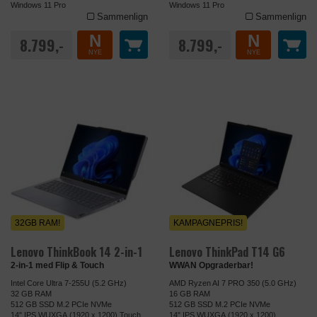
Windows 11 Pro
Windows 11 Pro
Sammenlign
Sammenlign
N
N
8.799,-
8.799,-
NYE
NYE
32GB RAM!
KAMPAGNEPRIS!
Lenovo ThinkBook 14 2-in-1
Lenovo ThinkPad T14 G6
2-in-1 med Flip & Touch
WWAN Opgraderbar!
Intel Core Ultra 7-255U (5.2 GHz)
AMD Ryzen AI 7 PRO 350 (5.0 GHz)
32 GB RAM
16 GB RAM
512 GB SSD M.2 PCIe NVMe
512 GB SSD M.2 PCIe NVMe
14" IPS WUXGA (1920 x 1200) Touch
14" IPS WUXGA (1920 x 1200)