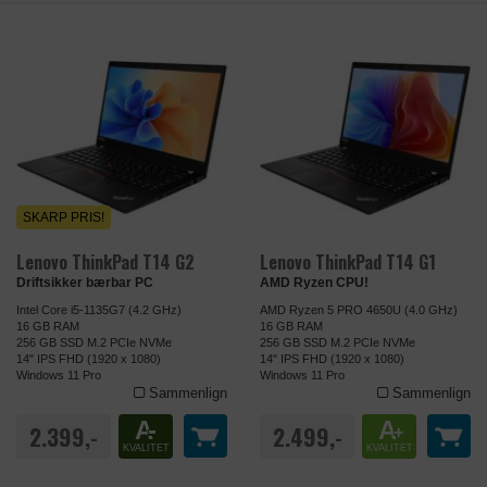
SKARP PRIS!
Lenovo ThinkPad T14 G2
Lenovo ThinkPad T14 G1
Driftsikker bærbar PC
AMD Ryzen CPU!
Intel Core i5-1135G7 (4.2 GHz)
AMD Ryzen 5 PRO 4650U (4.0 GHz)
16 GB RAM
16 GB RAM
256 GB SSD M.2 PCIe NVMe
256 GB SSD M.2 PCIe NVMe
14" IPS FHD (1920 x 1080)
14" IPS FHD (1920 x 1080)
Windows 11 Pro
Windows 11 Pro
Sammenlign
Sammenlign
A
-
A
2.399,-
2.499,-
+
KVALITET
KVALITET