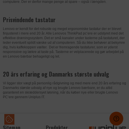
computere. Der er derfor mange penge at spare – også i længden.
Prisvindende tastatur
Lenovo er kendt for det robuste og meget ergonomiske tastatur der er blevet
finjusteret i mere end 20 år. Alle Lenovos ThinkPad pc’ere er udstyret med det
effektive dræningssystem. Det er små kanaler under tasterne på tastaturet, der
leder eventuelt spildt væske ud af computeren. Så du ikke behøver at bekymre
dig, hvis kaffekoppen vælter. Det er fremragende tastaturer, som er yderst
responssive og lækre at taste på. Tasterne er velplacerede og gør arbejdet på
en Lenovo bærbar behageligt og let.
20 års erfaring og Danmarks største udvalg
Vi ligger stor vægt på personlig rådgivning og med mere end 20 års erfaring og
Danmarks største udvalg af nye og brugte Lenovo bærbare, er du altid
garanteret en skræddersyet løsning, når du køber nye eller brugte Lenovo
PC’ere gennem Uniplus IT.
Sitemap
Produkter