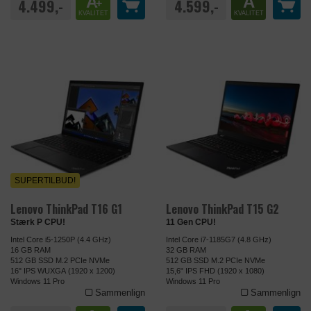
A
A
4.499,-
4.599,-
+
KVALITET
KVALITET
SUPERTILBUD!
Lenovo ThinkPad T16 G1
Lenovo ThinkPad T15 G2
Stærk P CPU!
11 Gen CPU!
Intel Core i5-1250P (4.4 GHz)
Intel Core i7-1185G7 (4.8 GHz)
16 GB RAM
32 GB RAM
512 GB SSD M.2 PCIe NVMe
512 GB SSD M.2 PCIe NVMe
16" IPS WUXGA (1920 x 1200)
15,6" IPS FHD (1920 x 1080)
Windows 11 Pro
Windows 11 Pro
Sammenlign
Sammenlign