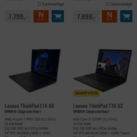
Sammenlign
Sammenlign
N
N
7.799,-
7.899,-
NYE
NYE
SKARP PRIS!
Lenovo ThinkPad L14 G6
Lenovo ThinkPad T16 G2
WWAN Opgraderbar!
WWAN Opgraderbar!
AMD Ryzen 7 PRO 250 (5.1 GHz)
Intel Core i7-1370P (5.2 GHz)
16 GB RAM
16 GB RAM
512 GB SSD M.2 PCIe NVMe
512 GB SSD M.2 PCIe NVMe
14" IPS WUXGA (1920 x 1200)
16" IPS WUXGA (1920 x 1200) Touch