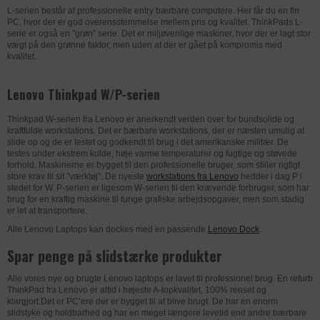
L-serien består af professionelle entry bærbare computere. Her får du en fin
PC, hvor der er god overensstemmelse mellem pris og kvalitet. ThinkPads L-
serie er også en ”grøn” serie. Det er miljøvenlige maskiner, hvor der er lagt stor
vægt på den grønne faktor, men uden at der er gået på kompromis med
kvalitet.
Lenovo Thinkpad W/P-serien
Thinkpad W-serien fra Lenovo er anerkendt verden over for bundsolide og
kraftfulde workstations. Det er bærbare workstations, der er næsten umulig at
slide op og de er testet og godkendt til brug i det amerikanske militær. De
testes under ekstrem kulde, høje varme temperaturer og fugtige og støvede
forhold. Maskinerne er bygget til den professionelle bruger, som stiller rigtigt
store krav til sit "værktøj". De nyeste
workstations fra Lenovo
hedder i dag P i
stedet for W. P-serien er ligesom W-serien til den krævende forbruger, som har
brug for en kraftig maskine til tunge grafiske arbejdsopgaver, men som stadig
er let at transportere.
Alle Lenovo Laptops kan dockes med en passende
Lenovo Dock
.
Spar penge på slidstærke produkter
Alle vores nye og brugte Lenovo laptops er lavet til professionel brug. En refurb
ThinkPad fra Lenovo er altid i højeste A-topkvalitet, 100% renset og
klargjort.Det er PC’ere der er bygget til at blive brugt. De har en enorm
slidstyke og holdbarhed og har en meget længere levetid end andre bærbare