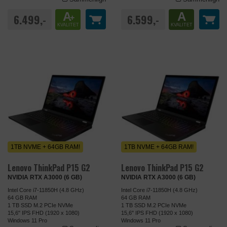
A
A
6.499,-
6.599,-
+
DATABEHANDLER
FACEBOOK
KVALITET
KVALITET
Formål
Anvendes af Facebook til at levere en
række reklameprodukter, som
f.eks. budgivning i realtid, fra
tredjepartsannoncører.
Privatlivspolitik
https://www.facebook.com/about/priva
cy/update
Udløb
Session
Navn
tr
1TB NVME + 64GB RAM!
1TB NVME + 64GB RAM!
Udbyder
facebook.com
Lenovo ThinkPad P15 G2
Lenovo ThinkPad P15 G2
NVIDIA RTX A3000 (6 GB)
NVIDIA RTX A3000 (6 GB)
Intel Core i7-11850H (4.8 GHz)
Intel Core i7-11850H (4.8 GHz)
64 GB RAM
64 GB RAM
1 TB SSD M.2 PCIe NVMe
1 TB SSD M.2 PCIe NVMe
15,6" IPS FHD (1920 x 1080)
15,6" IPS FHD (1920 x 1080)
Windows 11 Pro
Windows 11 Pro