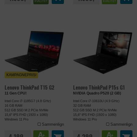
KVALITET
KVALITET
KAMPAGNEPRIS!
Lenovo ThinkPad T15 G2
Lenovo ThinkPad P15s G1
11 Gen CPU!
NVIDIA Quadro P520 (2 GB)
Intel Core i7-1185G7 (4.8 GHz)
Intel Core i7-10610U (4.9 GHz)
16 GB RAM
32 GB RAM
512 GB SSD M.2 PCIe NVMe
512 GB SSD M.2 PCIe NVMe
15,6" IPS FHD (1920 x 1080)
15,6" IPS FHD (1920 x 1080)
Windows 11 Pro
Windows 11 Pro
Sammenlign
Sammenlign
A
A
4.199,-
4.299,-
+
+