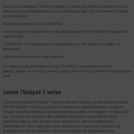
Det som kendetegner ThinkPad-serien er solide og driftsikre bærbare PC’ere.
Serien er til de professionelle som sætter baren højt, når det kommer til styrke
og holdbarhed.
Kendetegn ved en Lenovo ThinkPad
• Sort design med kabinetter af hård plast forstærket med kulfiber, magnesium
eller titanium
• TrackPoint - Et meget præcist pegeværktøj (en lille rød knop i midten af
tastaturet)
• Spildresistent tastatur i fuld størrelse
Vi sælger også refurbished Lenovo ThinkPad i høj kvalitet og med 1
garanti. Søger du en billig Lenovo Laptop så er en brugt ThinkPad et rigtig godt
bud!
Lenovo Thinkpad T-serien
Lenovos berømte ThinkPad T-serie er bærbare laptops af allerhøjeste kvalitet.
Alle ThinkPads i T-serien er kendt for stærke og solide kabinetter og yderst
robuste business bærbare. Det er kvalitetsprodukter, som ligger i en klasse for
sig. T-modellerne er testet efter militære standarder, og kan derfor klare
ekstreme høje og lave temperaturer, vibrationer, støv og meget mere.
Kabinettet kan være opbygget i bl.a. aluminium, magnesium, titanium og
glasfiber. Det solide kabinet er lavet med henblik på driftsikkerhed og