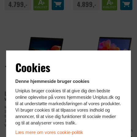
A
A
4.799,-
4.899,-
+
+
KVALITET
KVALITET
Cookies
Denne hjemmeside bruger cookies
Uniplus bruger cookies til at give dig den bedste
Lenovo ThinkPad X13 G3
Lenovo ThinkPad T14 G4
online oplevelse på vores hjemmeside Uniplus.dk og
WWAN Opgraderbar!
13 Gen. CPU!
til at understøtte markedsføringen af vores produkter.
Intel Core i7-1270P (4.8 GHz)
Intel Core i5-1345U (4.7 GHz)
Vi bruger cookies til at tilpasse vores indhold og
32 GB RAM
16 GB RAM
annoncer, til at vise dig funktioner til sociale medier
512 GB SSD M.2 PCIe NVMe
512 GB SSD M.2 PCIe NVMe
13.3" IPS WUXGA (1920 x 1200)
14" IPS WUXGA (1920 x 1200)
og til at analyserer vores trafik.
Windows 11 Pro
Windows 11 Pro
Sammenlign
Sammenlign
Læs mere om vores cookie-politik