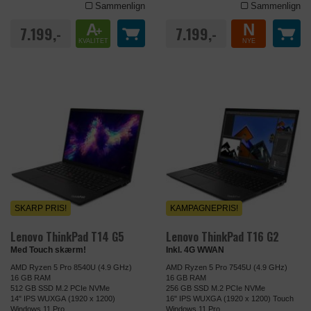
Sammenlign
Sammenlign
A
N
7.199,-
7.199,-
+
KVALITET
NYE
SKARP PRIS!
KAMPAGNEPRIS!
Lenovo ThinkPad T14 G5
Lenovo ThinkPad T16 G2
Med Touch skærm!
Inkl. 4G WWAN
AMD Ryzen 5 Pro 8540U (4.9 GHz)
AMD Ryzen 5 Pro 7545U (4.9 GHz)
16 GB RAM
16 GB RAM
512 GB SSD M.2 PCIe NVMe
256 GB SSD M.2 PCIe NVMe
14" IPS WUXGA (1920 x 1200)
16" IPS WUXGA (1920 x 1200) Touch
Windows 11 Pro
Windows 11 Pro