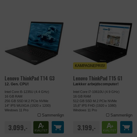
KAMPAGNEPRIS!
Lenovo ThinkPad T14 G3
Lenovo ThinkPad T15 G1
12. Gen. CPU!
Lækker arbejdscomputer!
Intel Core i5-1235U (4.4 GHz)
Intel Core i7-10610U (4.9 GHz)
16 GB RAM
16 GB RAM
256 GB SSD M.2 PCIe NVMe
512 GB SSD M.2 PCIe NVMe
14" IPS WUXGA (1920 x 1200)
15,6" IPS FHD (1920 x 1080)
Windows 11 Pro
Windows 11 Pro
Sammenlign
Sammenlign
A
-
A
3.099,-
3.199,-
+
KVALITET
KVALITET