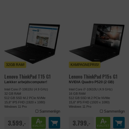
32GB RAM!
KAMPAGNEPRIS!
Lenovo ThinkPad T15 G1
Lenovo ThinkPad P15s G1
Lækker arbejdscomputer!
NVIDIA Quadro P520 (2 GB)
Intel Core i7-10610U (4.9 GHz)
Intel Core i7-10610U (4.9 GHz)
32 GB RAM
16 GB RAM
512 GB SSD M.2 PCIe NVMe
512 GB SSD M.2 PCIe NVMe
15,6" IPS FHD (1920 x 1080)
15,6" IPS FHD (1920 x 1080)
Windows 11 Pro
Windows 11 Pro
Sammenlign
Sammenlign
A
A
3.599,-
3.799,-
+
+
KVALITET
KVALITET