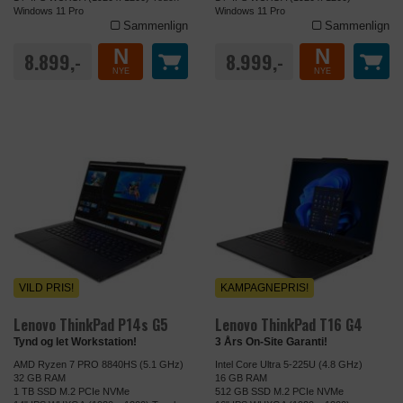
Windows 11 Pro
Windows 11 Pro
Sammenlign
Sammenlign
N
N
8.899,-
8.999,-
NYE
NYE
VILD PRIS!
KAMPAGNEPRIS!
Lenovo ThinkPad P14s G5
Lenovo ThinkPad T16 G4
Tynd og let Workstation!
3 Års On-Site Garanti!
AMD Ryzen 7 PRO 8840HS (5.1 GHz)
Intel Core Ultra 5-225U (4.8 GHz)
32 GB RAM
16 GB RAM
1 TB SSD M.2 PCIe NVMe
512 GB SSD M.2 PCIe NVMe