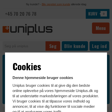
Ny kunde? -
Bliv oprettet som kunde
allerede idag
+45 70 20 76 78
KURV
0
Menu
Bliv kunde
Log ind
HØJ KVALITET SIDEN 2007
Cookies
PROFESSIONEL RÅDGIVNING
Denne hjemmeside bruger cookies
Uniplus bruger cookies til at give dig den bedste
SKRÆDDERSYET KONFIGURATIONER
online oplevelse på vores hjemmeside Uniplus.dk og
til at understøtte markedsføringen af vores produkter.
HURTIG LEVERING
Vi bruger cookies til at tilpasse vores indhold og
annoncer, til at vise dig funktioner til sociale medier
Kategorier
og til at analyserer vores trafik.