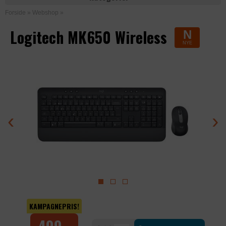
Forside
»
Webshop
»
Logitech MK650 Wireless
N
NYE
‹
›
KAMPAGNEPRIS!