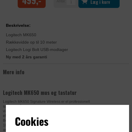
499,-
Læg i kurv
Antal:
Beskrivelse:
Logitech MK650
Rækkevidde op til 10 meter
Logitech Logi Bolt USB-modtager
Ny med 2 års garanti
Mere info
Logitech MK650 mus og tastatur
Logitech MK650 Signature Wireless er et professionelt
sæt med trådløst tastatur og mus, designet til
virksomheder, der ønsker høj komfort, stabil forbindelse og
Cookies
effektiv produktivitet i hverdagen. Sættet leveres med Logi
Bolt USB-modtager og har en trådløs rækkevidde på op til
10 meter, hvilket sikrer fleksibilitet og en pålidelig
arbejdsstation – både på kontoret og i