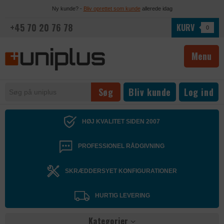
Ny kunde? -
Bliv oprettet som kunde
allerede idag
+45 70 20 76 78
KURV
0
Menu
Bliv kunde
Log ind
HØJ KVALITET SIDEN 2007
PROFESSIONEL RÅDGIVNING
SKRÆDDERSYET KONFIGURATIONER
HURTIG LEVERING
Kategorier