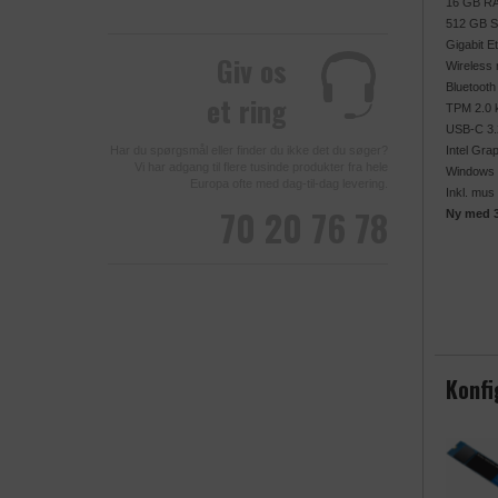
16 GB R
512 GB 
Gigabit E
Giv os
Wireless 
Bluetooth
et ring
TPM 2.0 
USB-C 3.2
Intel Gra
Har du spørgsmål eller finder du ikke det du søger?
Vi har adgang til flere tusinde produkter fra hele
Windows 
Europa ofte med dag-til-dag levering.
Inkl. mus
70 20 76 78
Ny med 3
Konfi