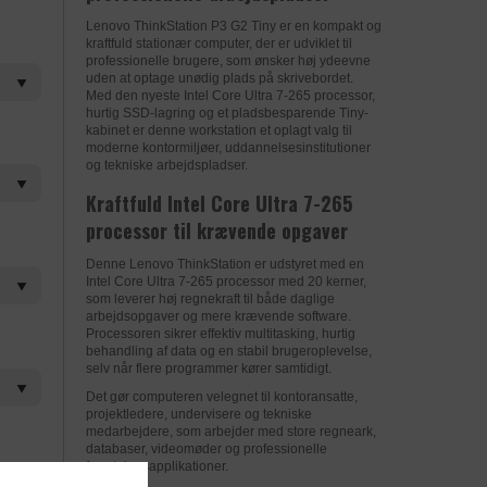
Lenovo ThinkStation P3 G2 Tiny er en kompakt og
kraftfuld stationær computer, der er udviklet til
professionelle brugere, som ønsker høj ydeevne
uden at optage unødig plads på skrivebordet.
Med den nyeste Intel Core Ultra 7-265 processor,
hurtig SSD-lagring og et pladsbesparende Tiny-
kabinet er denne workstation et oplagt valg til
moderne kontormiljøer, uddannelsesinstitutioner
og tekniske arbejdspladser.
Kraftfuld Intel Core Ultra 7-265
processor til krævende opgaver
Denne Lenovo ThinkStation er udstyret med en
Intel Core Ultra 7-265 processor med 20 kerner,
som leverer høj regnekraft til både daglige
arbejdsopgaver og mere krævende software.
Processoren sikrer effektiv multitasking, hurtig
behandling af data og en stabil brugeroplevelse,
selv når flere programmer kører samtidigt.
Det gør computeren velegnet til kontoransatte,
projektledere, undervisere og tekniske
medarbejdere, som arbejder med store regneark,
databaser, videomøder og professionelle
forretningsapplikationer.