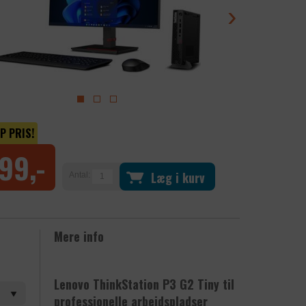
›
P PRIS!
99,-
Læg i kurv
Antal:
Mere info
Lenovo ThinkStation P3 G2 Tiny til
professionelle arbejdspladser