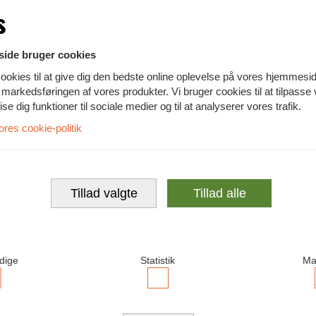
Ingen tastatur og mus (kr. 0,00)
s
Spacemouse
ide bruger cookies
Ingen spacemouse (kr. 0,00)
ookies til at give dig den bedste online oplevelse på vores hjemmesi
te markedsføringen af vores produkter. Vi bruger cookies til at tilpasse
Windows Autopilot
vise dig funktioner til sociale medier og til at analyserer vores trafik.
es cookie-politik
Ingen ændring (kr. 0,00)
Tillad valgte
Tillad alle
dige
Statistik
Ma
ccepter
Accepter
ødvendige
Statistik