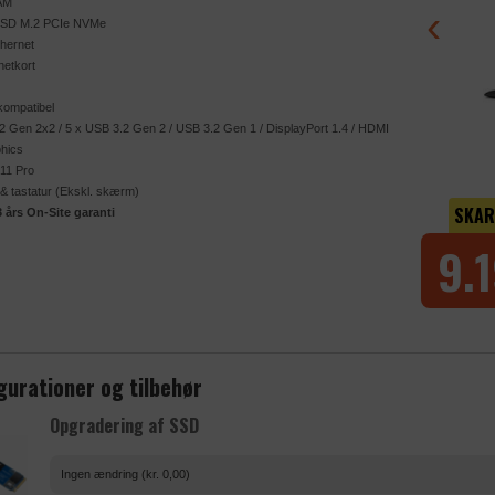
AM
‹
SSD M.2 PCIe NVMe
thernet
netkort
kompatibel
 Gen 2x2 / 5 x USB 3.2 Gen 2 / USB 3.2 Gen 1 / DisplayPort 1.4 / HDMI
phics
11 Pro
 & tastatur (Ekskl. skærm)
SKAR
 års On-Site garanti
9.1
gurationer og tilbehør
Opgradering af SSD
Ingen ændring (kr. 0,00)