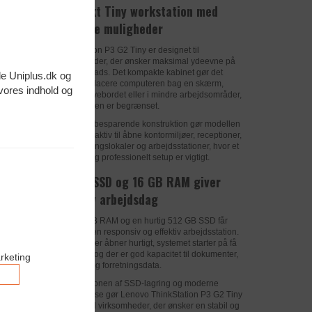
Kompakt Tiny workstation med
fleksible muligheder
ThinkStation P3 G2 Tiny er designet til
virksomheder, der ønsker maksimal ydeevne på
minimal plads. Det kompakte kabinet gør det
de Uniplus.dk og
muligt at placere computeren bag en skærm,
 vores indhold og
under skrivebordet eller i mindre arbejdsområder,
hvor pladsen er begrænset.
Den pladsbesparende konstruktion gør modellen
særligt attraktiv til åbne kontormiljøer, receptioner,
undervisningslokaler og arbejdsstationer, hvor et
ryddeligt og professionelt setup er vigtigt.
Hurtig SSD og 16 GB RAM giver
effektiv arbejdsdag
Med 16 GB RAM og en hurtig 512 GB SSD får
brugeren en responsiv og effektiv arbejdsstation.
Programmer åbner hurtigt, systemet starter på få
sekunder, og der er god kapacitet til dokumenter,
rketing
projekter og forretningsdata.
Kombinationen af SSD-lagring og moderne
Accepter
hukommelse gør Lenovo ThinkStation P3 G2 Tiny
Marketing
velegnet til virksomheder, der ønsker en stabil og