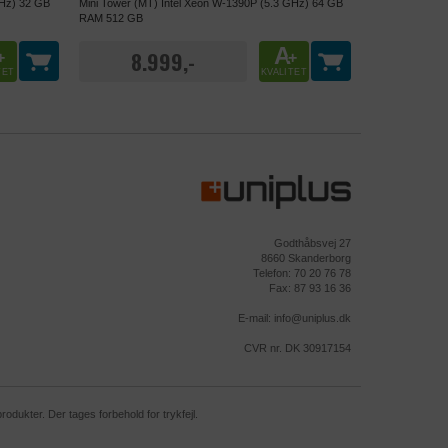
GHz) 32 GB
Mini Tower (MT) Intel Xeon W-1390P (5.3 GHz) 64 GB
ende bruger
RAM 512 GB
å siden. Det
ysningerne
A
8.999,-
+
+
ruger.
TET
KVALITET
, der
øgendes
Godthåbsvej 27
8660 Skanderborg
Telefon: 70 20 76 78
Fax: 87 93 16 36
E-mail: info@uniplus.dk
CVR nr. DK 30917154
ukter, som
dukter. Der tages forbehold for trykfejl.