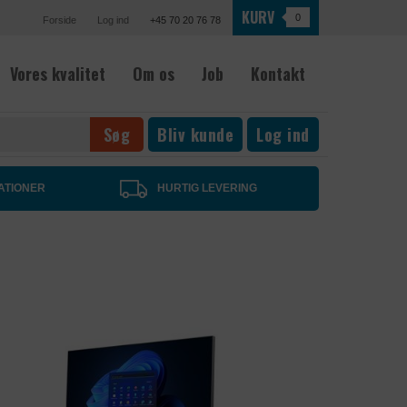
KURV
0
Forside
Log ind
+45 70 20 76 78
Vores kvalitet
Om os
Job
Kontakt
Bliv kunde
Log ind
ATIONER
HURTIG LEVERING