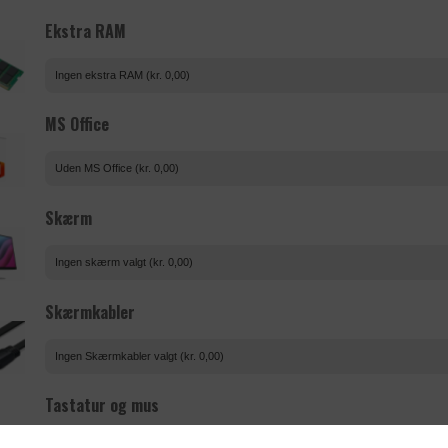
Ekstra RAM
Ingen ekstra RAM (kr. 0,00)
MS Office
Uden MS Office (kr. 0,00)
Skærm
Ingen skærm valgt (kr. 0,00)
Skærmkabler
Ingen Skærmkabler valgt (kr. 0,00)
Tastatur og mus