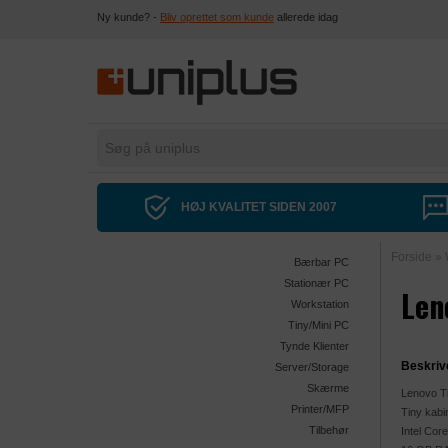
Ny kunde? -
Bliv oprettet som kunde
allerede idag
HØJ KVALITET SIDEN 2007
Forside
»
Bærbar PC
Stationær PC
Len
Workstation
Tiny/Mini PC
Tynde Klienter
Beskriv
Server/Storage
Skærme
Lenovo Th
Printer/MFP
Tiny kabi
Tilbehør
Intel Cor