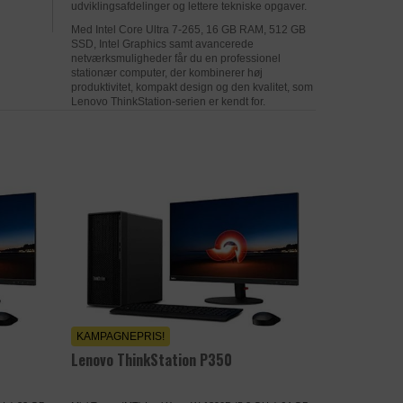
udviklingsafdelinger og lettere tekniske opgaver.
privacy-policy/
Med Intel Core Ultra 7-265, 16 GB RAM, 512 GB
nde. Dette
SSD, Intel Graphics samt avancerede
netværksmuligheder får du en professionel
stationær computer, der kombinerer høj
produktivitet, kompakt design og den kvalitet, som
Lenovo ThinkStation-serien er kendt for.
privacy-policy/
vorefter der på
år de er på
eklamer efter at
KAMPAGNEPRIS!
Lenovo ThinkStation P350