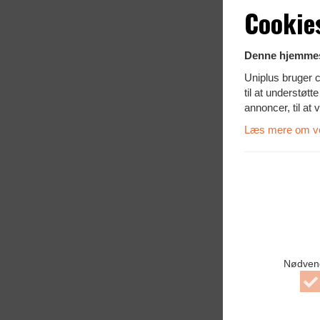
Cookie
Denne hjemmes
Uniplus bruger c
til at understøt
annoncer, til at 
Læs mere om vor
Nødven
A
N