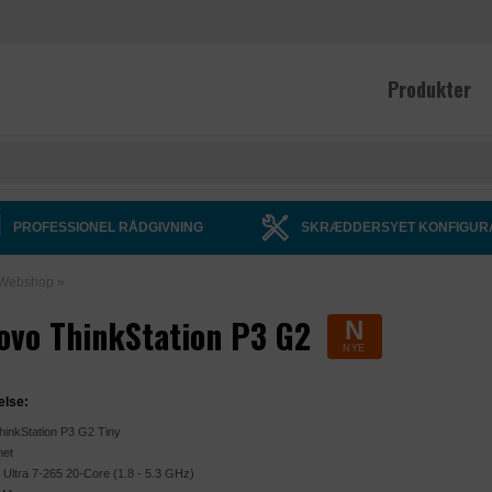
Produkter
PROFESSIONEL RÅDGIVNING
SKRÆDDERSYET KONFIGUR
Webshop
»
ovo ThinkStation P3 G2
N
NYE
else:
inkStation P3 G2 Tiny
net
e Ultra 7-265 20-Core (1.8 - 5.3 GHz)