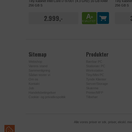
Navn
Tiny kabinet Intel Core i7-9700T (4.3 GHz) 16 GB RAM
Tiny kabine
Formål
256 GB S
256 GB S
Udbyder
DATABEHAND
A
2.999,-
+
KVALITET
Formål
Privatlivspoliti
Udløb
Privatlivspoliti
Sitemap
Produkter
Navn
Udløb
Webshop
Bærbar PC
Udbyder
Varens stand
Stationær PC
Navn
Sammenligning
Workstation
Sådan tester vi
Tiny/Mini PC
Udbyder
Om os
Tynde Klienter
Kontakt
Server/Storage
Job
Skærme
Handelsbetingelser
Printer/MFP
Cookie- og privatlivspolitik
Tilbehør
DATABEHAND
Formål
Alle vores priser er stk. priser, ekskl.
Privatlivspoliti