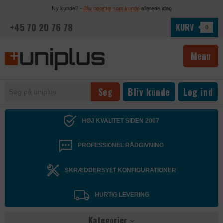
Ny kunde? -
Bliv oprettet som kunde
allerede idag
+45 70 20 76 78
KURV
0
Menu
Bliv kunde
Log ind
HØJ KVALITET SIDEN 2007
PROFESSIONEL RÅDGIVNING
SKRÆDDERSYET KONFIGURATIONER
HURTIG LEVERING
Kategorier