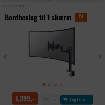
Forside
»
Webshop
»
Bordbeslag til 1 skærm
N
NYE
‹
›
1.399,-
Læg i kurv
Antal: