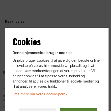
Beskrivelse:
Bordbeslag til 1 skærm
Anbefaldet skærmstørrelse: 10" - 49"
Cookies
Passer fra 75 x 75 mm til 100 x 100 mm
Maks 20 kg.
Denne hjemmeside bruger cookies
Justeringer: Højde, hæld, dreje, rotation, dybde
Uniplus bruger cookies til at give dig den bedste online
Sort
oplevelse på vores hjemmeside Uniplus.dk og til at
understøtte markedsføringen af vores produkter. Vi
Mere info
bruger cookies til at tilpasse vores indhold og
annoncer, til at vise dig funktioner til sociale medier og
til at analyserer vores trafik.
Bordbeslag til 1 skærm
Bordbeslag som passer til en skærm og som giver dig
Læs mere om vores cookie-politik
mange justeringsmuligheder. Beslaget sættes let fast på
bordet med klemmer.
Vælg det rette beslag
Er du i tvivl om hvilket beslag som passer til din skærm, så