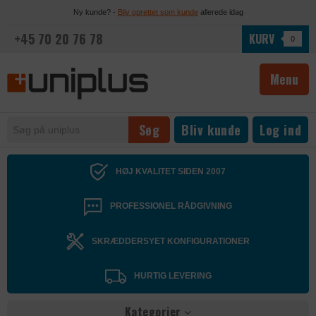
Ny kunde? -
Bliv oprettet som kunde
allerede idag
+45 70 20 76 78
KURV
0
Menu
Bliv kunde
Log ind
HØJ KVALITET SIDEN 2007
PROFESSIONEL RÅDGIVNING
SKRÆDDERSYET KONFIGURATIONER
HURTIG LEVERING
Kategorier