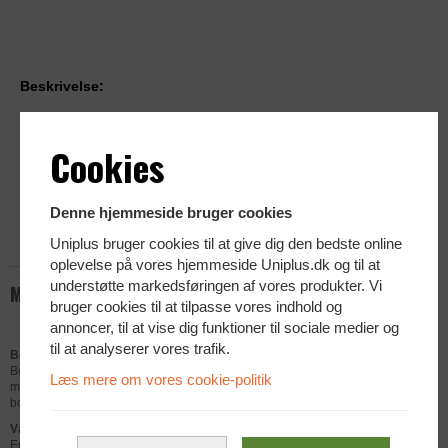
Beskrivelse:
Bordbeslag til 2 skærme
Anbefaldet skærmstørrelse: 10" - 32"
Cookies
Passer fra 75 x 75 mm til 100 x 100 mm
Maks 16 kg.
Denne hjemmeside bruger cookies
Justeringer: Højde, bredde, dybde, hæld, dreje, rotation
Uniplus bruger cookies til at give dig den bedste online
Sort
oplevelse på vores hjemmeside Uniplus.dk og til at
understøtte markedsføringen af vores produkter. Vi
Mere info
bruger cookies til at tilpasse vores indhold og
annoncer, til at vise dig funktioner til sociale medier og
til at analyserer vores trafik.
Bordbeslag til 2 skærm
Bordbeslag som passer til to skærme og som giver dig
Læs mere om vores cookie-politik
mange justeringsmuligheder. Beslaget sættes let fast på
bordet med en klemme.
Vælg det rette beslag
Er du i tvivl om hvilket beslag som passer til din skærm, så