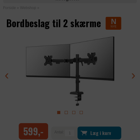
Forside
»
Webshop
»
Bordbeslag til 2 skærme
N
NYE
‹
›
599,-
Læg i kurv
Antal: