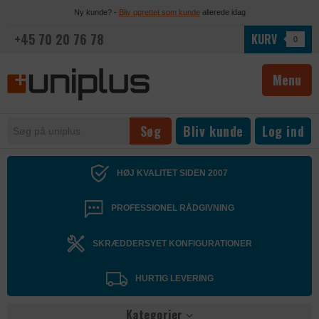
Ny kunde? -
Bliv oprettet som kunde
allerede idag
+45 70 20 76 78
KURV
0
Menu
Bliv kunde
Log ind
HØJ KVALITET SIDEN 2007
PROFESSIONEL RÅDGIVNING
SKRÆDDERSYET KONFIGURATIONER
HURTIG LEVERING
Kategorier