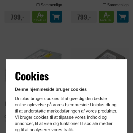
Sammenlign
Sammenlign
A
A
799,-
799,-
+
+
KVALITET
KVALITET
Cookies
Denne hjemmeside bruger cookies
Uniplus bruger cookies til at give dig den bedste
IBM PSU 900W HOTSWAP
IBM 300 GB SAS HDD 2½"
online oplevelse på vores hjemmeside Uniplus.dk og
til at understøtte markedsføringen af vores produkter.
Vi bruger cookies til at tilpasse vores indhold og
900W PSU HotSwap, passer bl.a. til
300 GB SAS 10K Hotswap Passer bl.a.
IBM x3650 M4
til: x3200 M2/M3
annoncer, til at vise dig funktioner til sociale medier
og til at analyserer vores trafik.