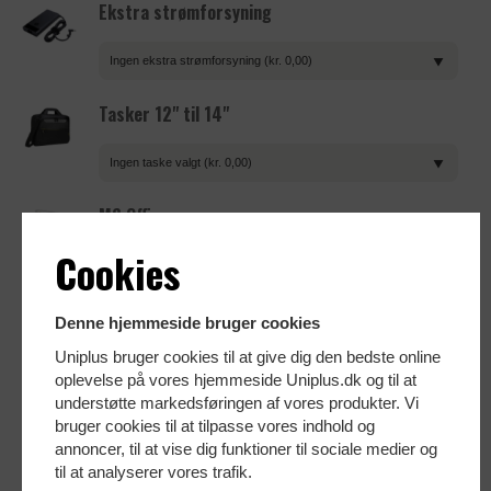
Ekstra strømforsyning
Ingen ekstra strømforsyning (kr. 0,00)
Tasker 12" til 14"
Ingen taske valgt (kr. 0,00)
MS Office
Cookies
Uden MS Office (kr. 0,00)
Skærm
Denne hjemmeside bruger cookies
Uniplus bruger cookies til at give dig den bedste online
Ingen skærm valgt (kr. 0,00)
oplevelse på vores hjemmeside Uniplus.dk og til at
understøtte markedsføringen af vores produkter. Vi
Skærmkabler
bruger cookies til at tilpasse vores indhold og
annoncer, til at vise dig funktioner til sociale medier og
Ingen Skærmkabler valgt (kr. 0,00)
til at analyserer vores trafik.