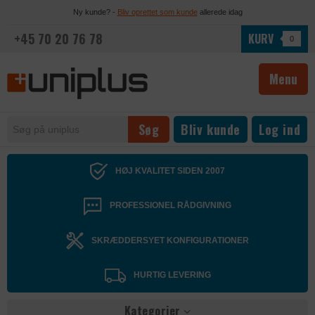
Ny kunde? -
Bliv oprettet som kunde
allerede idag
+45 70 20 76 78
KURV
0
Menu
Bliv kunde
Log ind
HØJ KVALITET SIDEN 2007
PROFESSIONEL RÅDGIVNING
SKRÆDDERSYET KONFIGURATIONER
HURTIG LEVERING
Kategorier