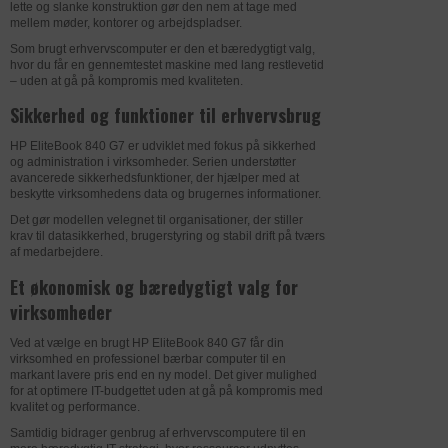
Formål
Bevarer brugerstater på tværs af
sammenhæng med load balancing for at
lette og slanke konstruktion gør den nem at tage med
sideanmodninger.
Udløb
2 år
optimere brugeroplevelsen.
mellem møder, kontorer og arbejdspladser.
Som brugt erhvervscomputer er den et bæredygtigt valg,
Privatlivspolitik
https://www.zendesk.com/company/agr
Navn
_ga
Privatlivspolitik
https://www.zendesk.com/company/agr
hvor du får en gennemtestet maskine med lang restlevetid
eements-and-terms/privacy-policy/
eements-and-terms/privacy-policy/
– uden at gå på kompromis med kvaliteten.
Udbyder
uniplus.dk
Sikkerhed og funktioner til erhvervsbrug
Udløb
1 år
Udløb
6 dage
HP EliteBook 840 G7 er udviklet med fokus på sikkerhed
Navn
__zlcmid
Navn
AWSALBCORS
og administration i virksomheder. Serien understøtter
DATABEHANDLER
GOOGLE
avancerede sikkerhedsfunktioner, der hjælper med at
Udbyder
uniplus.dk
Udbyder
zopim.com
beskytte virksomhedens data og brugernes informationer.
Formål
Anvendes til indsamling af brugernes
Det gør modellen velegnet til organisationer, der stiller
adfærd på websitet, hvorefter der på
krav til datasikkerhed, brugerstyring og stabil drift på tværs
baggrund af disse dataer udarbejdes
af medarbejdere.
DATABEHANDLER
FACEBOOK
DATABEHANDLER
DYNAMICWEB
analyser.
Et økonomisk og bæredygtigt valg for
Formål
Denne cookie indstilles af Facebook til
Formål
Bevarer brugerens status på tværs af
Privatlivspolitik
https://policies.google.com/privacy?
virksomheder
at levere reklame, når de er på
sider på websitet.
hl=da-dk
Facebook eller en digital platform, der
Ved at vælge en brugt HP EliteBook 840 G7 får din
Privatlivspolitik
https://www.dynamicweb.com/about/pri
drives af Facebook-reklamer efter at
Udløb
1 dag
virksomhed en professionel bærbar computer til en
markant lavere pris end en ny model. Det giver mulighed
vacy-policy
have besøgt dette websted.
for at optimere IT-budgettet uden at gå på kompromis med
Navn
_gat
kvalitet og performance.
Udløb
1 dag
Privatlivspolitik
https://www.facebook.com/about/privac
Udbyder
uniplus.dk
Samtidig bidrager genbrug af erhvervscomputere til en
y/update