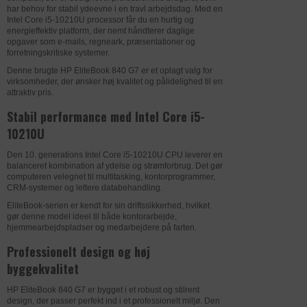
Hjemmesiden kan ikke fungere
har behov for stabil ydeevne i en travl arbejdsdag. Med en
ordentligt uden disse cookies.
Intel Core i5-10210U processor får du en hurtig og
energieffektiv platform, der nemt håndterer daglige
opgaver som e-mails, regneark, præsentationer og
DATABEHANDLER
MICROSOFT
Statistik-cookies hjælper os med at
forretningskritiske systemer.
forstå, hvordan besøgende bruger
STATISTIK
Denne brugte HP EliteBook 840 G7 er et oplagt valg for
Formål
Understøtter integrationen af en
uniplus.dk. De bruges til at samle
virksomheder, der ønsker høj kvalitet og pålidelighed til en
tredjeparts platform på websitet.
attraktiv pris.
oplysninger om trafikken på siden. Det
giver os mulighed for at bygge et bedre
Stabil performance med Intel Core i5-
Privatlivspolitik
https://privacy.microsoft.com/da-
website til dig. Oplysningerne
10210U
dk/privacystatement
anonymiseres og kan ikke spores
tilbage til den enkelte bruger.
Den 10. generations Intel Core i5-10210U CPU leverer en
Udløb
Session
balanceret kombination af ydelse og strømforbrug. Det gør
computeren velegnet til multitasking, kontorprogrammer,
Navn
ASP.NET_SessionId
CRM-systemer og lettere databehandling.
DATABEHANDLER
GOOGLE
Marketing-cookies bruges til at
genkende besøgende på tværs af
MARKETING
EliteBook-serien er kendt for sin driftssikkerhed, hvilket
Udbyder
uniplus.dk
Formål
Anvendes til indsamling af brugernes
gør denne model ideel til både kontorarbejde,
websites.
hjemmearbejdspladser og medarbejdere på farten.
adfærd på websitet, hvorefter der på
Vi bruger dem til at vise annoncer, der er
baggrund af disse dataer udarbejdes
relevante for den enkelte bruger.
Professionelt design og høj
DATABEHANDLER
ZENDESK
analyser.
byggekvalitet
Formål
Registrerer hvilken server-klynge, der
DATABEHANDLER
ZENDESK
Privatlivspolitik
https://policies.google.com/privacy?
HP EliteBook 840 G7 er bygget i et robust og stilrent
betjener den besøgende. Dette bruges i
hl=da-dk
design, der passer perfekt ind i et professionelt miljø. Den