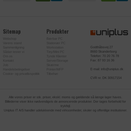
Udbyder
google.com
DATABEHANDLER
FACEBOOK
Sitemap
Produkter
Formål
Anvendes af Facebook til at levere en
Webshop
Bærbar PC
række reklameprodukter, som
Varens stand
Stationær PC
f.eks. budgivning i realtid, fra
Godthåbsvej 27
Sammenligning
Workstation
8660 Skanderborg
tredjepartsannoncører.
Sådan tester vi
Tiny/Mini PC
Telefon: 70 20 76 78
Om os
Tynde Klienter
Fax: 87 93 16 36
Kontakt
Server/Storage
Privatlivspolitik
https://www.facebook.com/about/privac
Job
Skærme
y/update
E-mail: info@uniplus.dk
Handelsbetingelser
Printer/MFP
Cookie- og privatlivspolitik
Tilbehør
CVR nr. DK 30917154
Udløb
Session
Navn
tr
Alle vores priser er stk. priser, ekskl. moms og gældende så længe lager haves.
Udbyder
facebook.com
Billederne viser ikke nødvendigvis de annoncerede produkter. Der tages forbehold for
trykfejl.
Uniplus IT A/S handler udelukkende med virksomheder, skoler og offentlige institutioner.