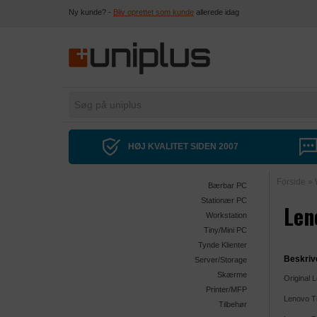
Ny kunde? -
Bliv oprettet som kunde
allerede idag
HØJ KVALITET SIDEN 2007
Forside
»
Bærbar PC
Stationær PC
Len
Workstation
Tiny/Mini PC
Tynde Klienter
Beskriv
Server/Storage
Skærme
Original 
Printer/MFP
Lenovo Ti
Tilbehør