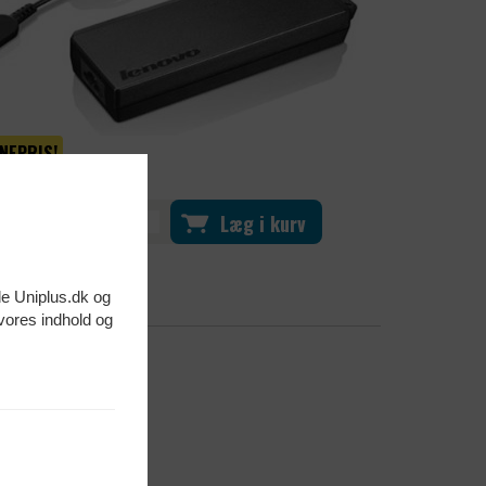
NEPRIS!
9,-
Læg i kurv
Antal:
de Uniplus.dk og
 vores indhold og