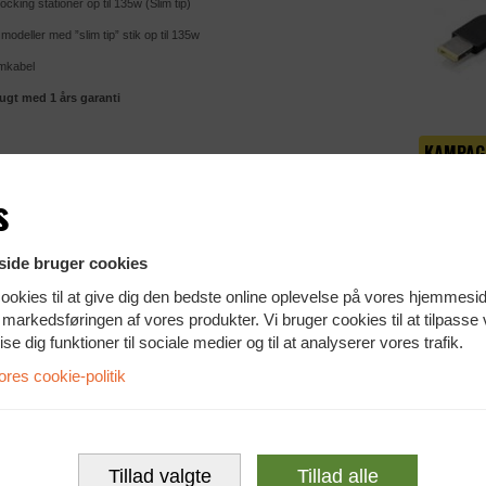
king stationer op til 135w (Slim tip)
odeller med ”slim tip” stik op til 135w
ømkabel
gt med 1 års garanti
KAMPAG
29
s
ide bruger cookies
ookies til at give dig den bedste online oplevelse på vores hjemmesi
te markedsføringen af vores produkter. Vi bruger cookies til at tilpasse
vise dig funktioner til sociale medier og til at analyserer vores trafik.
fo
es cookie-politik
 AC adapter på 135W
id billige HP og Lenovo options på lager,
Tillad valgte
Tillad alle
r mere på 70 20 76 78 Uniplus IT A/S