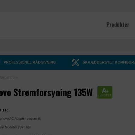
Produkter
PROFESSIONEL RÅDGIVNING
SKRÆDDERSYET KONFIGUR
Webshop
»
ovo Strømforsyning 135W
A
+
KVALITET
else:
Lenovo AC Adapter passer til:
ny Modeller (Slim tip)