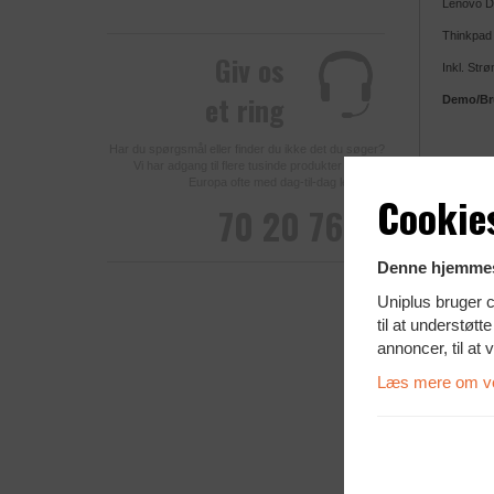
Lenovo Doc
Thinkpad m
Giv os
Inkl. Str
et ring
Demo/Bru
Har du spørgsmål eller finder du ikke det du søger?
Vi har adgang til flere tusinde produkter fra hele
Europa ofte med dag-til-dag levering.
Cookie
70 20 76 78
Denne hjemmes
Uniplus bruger c
til at understøt
annoncer, til at 
Mere in
Læs mere om vor
Lenovo
Vi har alt
ring og hø