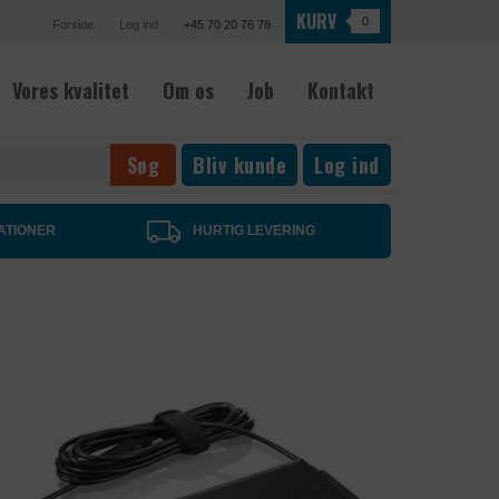
KURV
0
Forside
Log ind
+45 70 20 76 78
Vores kvalitet
Om os
Job
Kontakt
Bliv kunde
Log ind
ATIONER
HURTIG LEVERING