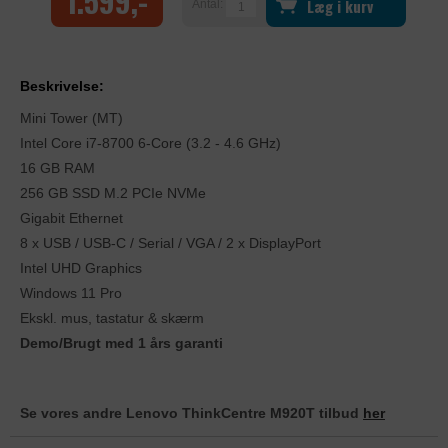
1.599,-
Læg i kurv
Antal:
Beskrivelse:
Mini Tower (MT)
Intel Core i7-8700 6-Core (3.2 - 4.6 GHz)
16 GB RAM
256 GB SSD M.2 PCIe NVMe
Gigabit Ethernet
8 x USB / USB-C / Serial / VGA / 2 x DisplayPort
Intel UHD Graphics
Windows 11 Pro
Ekskl. mus, tastatur & skærm
Demo/Brugt med 1 års garanti
Se vores andre Lenovo ThinkCentre M920T tilbud
her