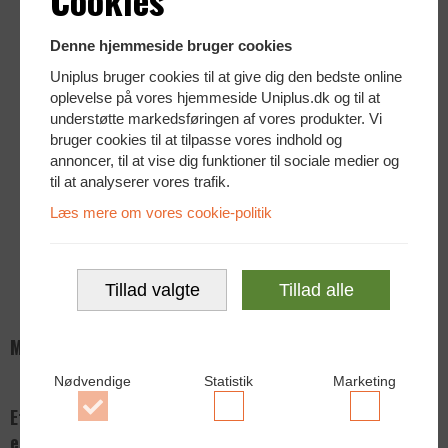
Ingen Skærmkabler valgt (kr. 0,00)
Denne hjemmeside bruger cookies
Tastatur og mus
Uniplus bruger cookies til at give dig den bedste online
oplevelse på vores hjemmeside Uniplus.dk og til at
Ingen tastatur og mus (kr. 0,00)
understøtte markedsføringen af vores produkter. Vi
bruger cookies til at tilpasse vores indhold og
annoncer, til at vise dig funktioner til sociale medier og
WIFI
til at analyserer vores trafik.
Ingen WIFI valgt (kr. 0,00)
Læs mere om vores cookie-politik
Windows Autopilot
Tillad valgte
Tillad alle
Ingen ændring (kr. 0,00)
Mere info
Nødvendige
Statistik
Marketing
Effektiv og driftssikker workstation til
Accepter
Accepter
Accepter
erhverv