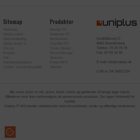
baseret på den besøgendes
Privatlivspolitik
https://policies.google.com/privacy?
onlineadfærd på tværs af websteder.
hl=da-dk
Sitemap
Produkter
Privatlivspolitik
https://privacy.microsoft.com/da-
Udløb
1 dag
Webshop
Bærbar PC
dk/privacystatement
Varens stand
Stationær PC
Navn
_gid
Godthåbsvej 27
Sammenligning
Workstation
Udløb
Session
8660 Skanderborg
Sådan tester vi
Tiny/Mini PC
Telefon: 70 20 76 78
Om os
Tynde Klienter
Udbyder
uniplus.dk
Fax: 87 93 16 36
Kontakt
Server/Storage
Navn
ads/ga-audiences
Job
Skærme
E-mail: info@uniplus.dk
Handelsbetingelser
Printer/MFP
Udbyder
google.com
Cookie- og privatlivspolitik
Tilbehør
CVR nr. DK 30917154
DATABEHANDLER
FACEBOOK
Alle vores priser er stk. priser, ekskl. moms og gældende så længe lager haves.
Billederne viser ikke nødvendigvis de annoncerede produkter. Der tages forbehold for
Formål
Anvendes af Facebook til at levere en
trykfejl.
række reklameprodukter, som
Uniplus IT A/S handler udelukkende med virksomheder, skoler og offentlige institutioner.
f.eks. budgivning i realtid, fra
tredjepartsannoncører.
Privatlivspolitik
https://www.facebook.com/about/privac
y/update