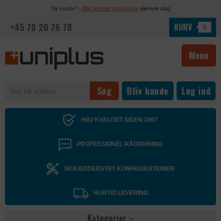
Ny kunde? -
Bliv oprettet som kunde
allerede idag
+45 70 20 76 78
KURV
0
Menu
Bliv kunde
Log ind
HØJ KVALITET SIDEN 2007
PROFESSIONEL RÅDGIVNING
SKRÆDDERSYET KONFIGURATIONER
HURTIG LEVERING
Kategorier