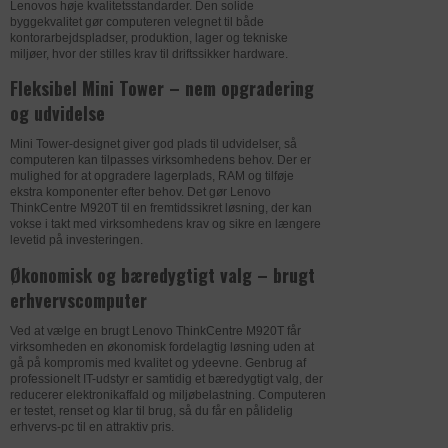
Lenovos høje kvalitetsstandarder. Den solide
Navn
ASP.NET_SessionId
byggekvalitet gør computeren velegnet til både
DATABEHANDLER
GOOGLE
Marketing-cookies bruges til at
kontorarbejdspladser, produktion, lager og tekniske
genkende besøgende på tværs af
MARKETING
miljøer, hvor der stilles krav til driftssikker hardware.
Udbyder
uniplus.dk
Formål
Anvendes til indsamling af brugernes
websites.
Fleksibel Mini Tower – nem opgradering
adfærd på websitet, hvorefter der på
Vi bruger dem til at vise annoncer, der er
baggrund af disse dataer udarbejdes
og udvidelse
relevante for den enkelte bruger.
DATABEHANDLER
ZENDESK
analyser.
Mini Tower-designet giver god plads til udvidelser, så
Formål
Registrerer hvilken server-klynge, der
computeren kan tilpasses virksomhedens behov. Der er
DATABEHANDLER
ZENDESK
Privatlivspolitik
https://policies.google.com/privacy?
mulighed for at opgradere lagerplads, RAM og tilføje
betjener den besøgende. Dette bruges i
hl=da-dk
ekstra komponenter efter behov. Det gør Lenovo
Formål
Bevarer brugerstater på tværs af
sammenhæng med load balancing for at
ThinkCentre M920T til en fremtidssikret løsning, der kan
sideanmodninger.
Udløb
2 år
optimere brugeroplevelsen.
vokse i takt med virksomhedens krav og sikre en længere
levetid på investeringen.
Privatlivspolitik
https://www.zendesk.com/company/agr
Navn
_ga
Privatlivspolitik
https://www.zendesk.com/company/agr
Økonomisk og bæredygtigt valg – brugt
eements-and-terms/privacy-policy/
eements-and-terms/privacy-policy/
erhvervscomputer
Udbyder
uniplus.dk
Udløb
1 år
Udløb
6 dage
Ved at vælge en brugt Lenovo ThinkCentre M920T får
virksomheden en økonomisk fordelagtig løsning uden at
Navn
__zlcmid
Navn
AWSALBCORS
DATABEHANDLER
GOOGLE
gå på kompromis med kvalitet og ydeevne. Genbrug af
professionelt IT-udstyr er samtidig et bæredygtigt valg, der
Udbyder
uniplus.dk
Udbyder
zopim.com
reducerer elektronikaffald og miljøbelastning. Computeren
Formål
Anvendes til indsamling af brugernes
er testet, renset og klar til brug, så du får en pålidelig
adfærd på websitet, hvorefter der på
erhvervs-pc til en attraktiv pris.
baggrund af disse dataer udarbejdes