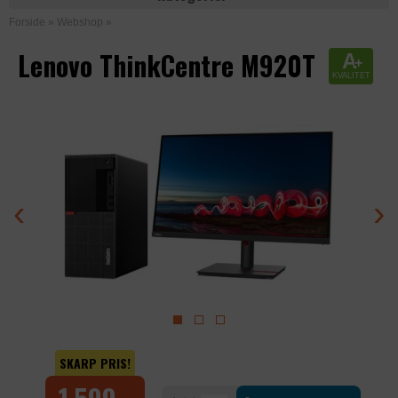
Forside
»
Webshop
»
Lenovo ThinkCentre M920T
A
+
KVALITET
‹
›
SKARP PRIS!