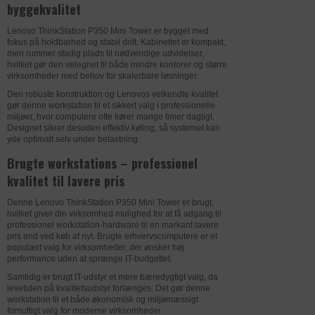
Vi bruger dem til at vise annoncer, der er
byggekvalitet
baggrund af disse dataer udarbejdes
relevante for den enkelte bruger.
DATABEHANDLER
ZENDESK
analyser.
Lenovo ThinkStation P350 Mini Tower er bygget med
fokus på holdbarhed og stabil drift. Kabinettet er kompakt,
Formål
Registrerer hvilken server-klynge, der
DATABEHANDLER
ZENDESK
men rummer stadig plads til nødvendige udvidelser,
Privatlivspolitik
https://policies.google.com/privacy?
hvilket gør den velegnet til både mindre kontorer og større
betjener den besøgende. Dette bruges i
hl=da-dk
virksomheder med behov for skalerbare løsninger.
Formål
Bevarer brugerstater på tværs af
sammenhæng med load balancing for at
sideanmodninger.
Den robuste konstruktion og Lenovos velkendte kvalitet
Udløb
2 år
optimere brugeroplevelsen.
gør denne workstation til et sikkert valg i professionelle
miljøer, hvor computere ofte kører mange timer dagligt.
Privatlivspolitik
https://www.zendesk.com/company/agr
Navn
_ga
Privatlivspolitik
https://www.zendesk.com/company/agr
Designet sikrer desuden effektiv køling, så systemet kan
eements-and-terms/privacy-policy/
eements-and-terms/privacy-policy/
yde optimalt selv under belastning.
Udbyder
uniplus.dk
Brugte workstations – professionel
Udløb
1 år
Udløb
6 dage
kvalitet til lavere pris
Navn
__zlcmid
Navn
AWSALBCORS
DATABEHANDLER
GOOGLE
Denne Lenovo ThinkStation P350 Mini Tower er brugt,
Udbyder
uniplus.dk
hvilket giver din virksomhed mulighed for at få adgang til
Udbyder
zopim.com
Formål
Anvendes til indsamling af brugernes
professionel workstation-hardware til en markant lavere
adfærd på websitet, hvorefter der på
pris end ved køb af nyt. Brugte erhvervscomputere er et
populært valg for virksomheder, der ønsker høj
baggrund af disse dataer udarbejdes
performance uden at sprænge IT-budgettet.
DATABEHANDLER
FACEBOOK
DATABEHANDLER
DYNAMICWEB
analyser.
Samtidig er brugt IT-udstyr et mere bæredygtigt valg, da
Formål
Denne cookie indstilles af Facebook til
Formål
Bevarer brugerens status på tværs af
levetiden på kvalitetsudstyr forlænges. Det gør denne
Privatlivspolitik
https://policies.google.com/privacy?
workstation til et både økonomisk og miljømæssigt
at levere reklame, når de er på
sider på websitet.
hl=da-dk
fornuftigt valg for moderne virksomheder.