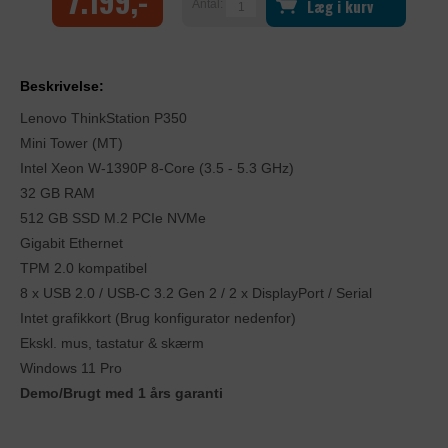
7.199,-
Læg i kurv
Antal:
Beskrivelse:
Lenovo ThinkStation P350
Mini Tower (MT)
Intel Xeon W-1390P 8-Core (3.5 - 5.3 GHz)
32 GB RAM
512 GB SSD M.2 PCIe NVMe
Gigabit Ethernet
TPM 2.0 kompatibel
8 x USB 2.0 / USB-C 3.2 Gen 2 / 2 x DisplayPort / Serial
Intet grafikkort (Brug konfigurator nedenfor)
Ekskl. mus, tastatur & skærm
Windows 11 Pro
Demo/Brugt med 1 års garanti