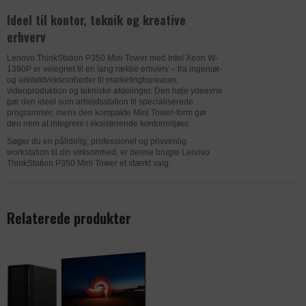
Facebook eller en digital platform, der
Privatlivspolitik
https://www.dynamicweb.com/about/pri
drives af Facebook-reklamer efter at
Ideel til kontor, teknik og kreative
Udløb
1 dag
vacy-policy
have besøgt dette websted.
erhverv
Navn
_gat
Udløb
1 dag
Privatlivspolitik
https://www.facebook.com/about/privac
Lenovo ThinkStation P350 Mini Tower med Intel Xeon W-
Udbyder
uniplus.dk
1390P er velegnet til en lang række erhverv – fra ingeniør-
y/update
Navn
Dynamicweb.SessionVisitor
og arkitektvirksomheder til marketingbureauer,
videoproduktion og tekniske afdelinger. Den høje ydeevne
Udløb
3 måneder
gør den ideel som arbejdsstation til specialiserede
Udbyder
uniplus.dk
programmer, mens den kompakte Mini Tower-form gør
DATABEHANDLER
GOOGLE
Navn
_fbp
den nem at integrere i eksisterende kontormiljøer.
Formål
Statistik-cookies hjælper os med at
Søger du en pålidelig, professionel og prisvenlig
Udbyder
uniplus.dk
workstation til din virksomhed, er denne brugte Lenovo
forstå, hvordan besøgende bruger
ThinkStation P350 Mini Tower et stærkt valg.
samn.dk. De bruges til at samle
oplysninger om trafikken på siden. Det
DATABEHANDLER
GOOGLE
giver os mulighed for at bygge et bedre
website til dig. Oplysningerne
Relaterede produkter
Formål
Anvendes af Google AdWords til at
annonymiseres og kan ikke spores
genaktivere besøgende, der
tilbage til den enkelte bruger.
sandsynligvis vil konvertere til kunder
baseret på den besøgendes
Privatlivspolitik
https://policies.google.com/privacy?
onlineadfærd på tværs af websteder.
hl=da-dk
Privatlivspolitik
https://privacy.microsoft.com/da-
Udløb
1 dag