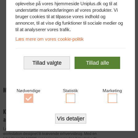
oplevelse på vores hjemmeside Uniplus.dk og til at
Spacemouse
understøtte markedsføringen af vores produkter. Vi
bruger cookies til at tilpasse vores indhold og
Ingen spacemouse (kr. 0,00)
annoncer, til at vise dig funktioner til sociale medier og
til at analyserer vores trafik.
WIFI
Læs mere om vores cookie-politik
Ingen WIFI valgt (kr. 0,00)
Windows Autopilot
Tillad valgte
Tillad alle
Ingen ændring (kr. 0,00)
Mere info
Nødvendige
Statistik
Marketing
Accepter
Accepter
Accepter
Kraftfuld workstation til professionelle
Nødvendige
Statistik
Marketing
cookies
cookies
cookies
arbejdsgange
Vis detaljer
Lenovo ThinkStation P350 Mini Tower er en professionel
workstation designet til krævende erhvervsbrug. Med en