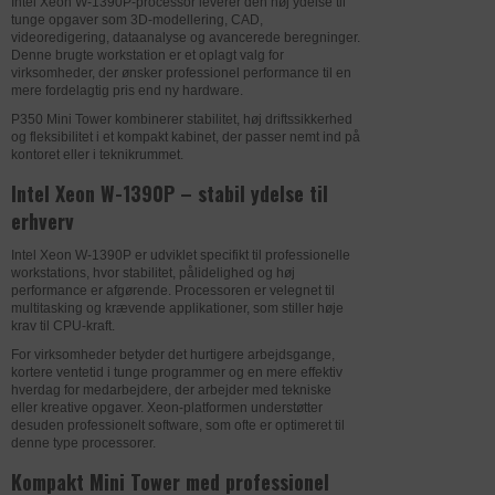
Intel Xeon W-1390P-processor leverer den høj ydelse til
Nødvendige cookies hjælper med at
tunge opgaver som 3D-modellering, CAD,
gøre en hjemmeside brugbar ved at
NØDVENDIGE
videoredigering, dataanalyse og avancerede beregninger.
Denne brugte workstation er et oplagt valg for
aktivere grundlæggende funktioner
virksomheder, der ønsker professionel performance til en
såsom side-navigation, login og adgang
mere fordelagtig pris end ny hardware.
til låste områder af hjemmesiden.
P350 Mini Tower kombinerer stabilitet, høj driftssikkerhed
Hjemmesiden kan ikke fungere
og fleksibilitet i et kompakt kabinet, der passer nemt ind på
ordentligt uden disse cookies.
kontoret eller i teknikrummet.
Intel Xeon W-1390P – stabil ydelse til
DATABEHANDLER
MICROSOFT
Statistik-cookies hjælper os med at
erhverv
forstå, hvordan besøgende bruger
STATISTIK
Formål
Understøtter integrationen af en
uniplus.dk. De bruges til at samle
Intel Xeon W-1390P er udviklet specifikt til professionelle
tredjeparts platform på websitet.
workstations, hvor stabilitet, pålidelighed og høj
oplysninger om trafikken på siden. Det
performance er afgørende. Processoren er velegnet til
giver os mulighed for at bygge et bedre
multitasking og krævende applikationer, som stiller høje
Privatlivspolitik
https://privacy.microsoft.com/da-
website til dig. Oplysningerne
krav til CPU-kraft.
dk/privacystatement
anonymiseres og kan ikke spores
For virksomheder betyder det hurtigere arbejdsgange,
tilbage til den enkelte bruger.
kortere ventetid i tunge programmer og en mere effektiv
Udløb
Session
hverdag for medarbejdere, der arbejder med tekniske
eller kreative opgaver. Xeon-platformen understøtter
Navn
ASP.NET_SessionId
desuden professionelt software, som ofte er optimeret til
DATABEHANDLER
GOOGLE
Marketing-cookies bruges til at
denne type processorer.
genkende besøgende på tværs af
MARKETING
Udbyder
uniplus.dk
Formål
Anvendes til indsamling af brugernes
websites.
Kompakt Mini Tower med professionel
adfærd på websitet, hvorefter der på