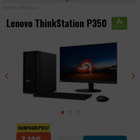
Forside
»
Webshop
»
Lenovo ThinkStation P350
A
+
KVALITET
‹
›
KAMPAGNEPRIS!