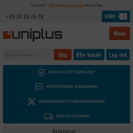
Ny kunde? -
Bliv oprettet som kunde
allerede idag
+45 70 20 76 78
KURV
0
Menu
Bliv kunde
Log ind
HØJ KVALITET SIDEN 2007
PROFESSIONEL RÅDGIVNING
SKRÆDDERSYET KONFIGURATIONER
HURTIG LEVERING
Kategorier