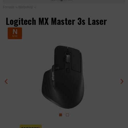
Forside
»
Webshop
»
Logitech MX Master 3s Laser
N
NYE
‹
›