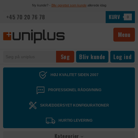
Ny kunde? -
Bliv oprettet som kunde
allerede idag
+45 70 20 76 78
KURV
0
Menu
Bliv kunde
Log ind
HØJ KVALITET SIDEN 2007
PROFESSIONEL RÅDGIVNING
SKRÆDDERSYET KONFIGURATIONER
HURTIG LEVERING
Kategorier