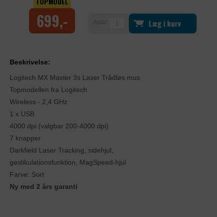
TOPMODEL
699,-
Læg i kurv
Antal:
Beskrivelse:
Logitech MX Master 3s Laser Trådløs mus
Topmodellen fra Logitech
Wireless - 2,4 GHz
1 x USB
4000 dpi (valgbar 200-4000 dpi)
7 knapper
Darkfield Laser Tracking, sidehjul,
gestikulationsfunktion, MagSpeed-hjul
Farve: Sort
Ny med 2 års garanti