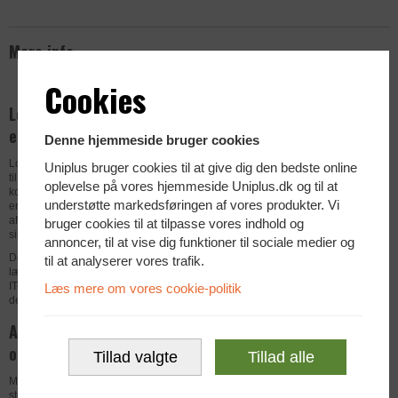
Mere info
Cookies
Logitech MX Master 3S trådløs mus til
erhverv og professionelt brug
Denne hjemmeside bruger cookies
Logitech MX Master 3S Laser trådløs mus er topmodellen
Uniplus bruger cookies til at give dig den bedste online
til professionelle brugere, der kræver maksimal præcision,
oplevelse på vores hjemmeside Uniplus.dk og til at
komfort og effektivitet i hverdagen. Musen er udviklet til
understøtte markedsføringen af vores produkter. Vi
erhvervsmiljøer, hvor produktivitet og driftssikkerhed er
afgørende, og den trådløse 2,4 GHz forbindelse via USB
bruger cookies til at tilpasse vores indhold og
sikrer stabil og hurtig respons uden forsinkelser.
annoncer, til at vise dig funktioner til sociale medier og
Det ergonomiske design giver optimal komfort ved
til at analyserer vores trafik.
længere arbejdsdage, hvilket gør den ideel til kontorbrug,
IT-arbejdspladser og avancerede arbejdsopgaver som
Læs mere om vores cookie-politik
design, programmering og dataarbejde.
Avanceret laser tracking, MagSpeed-hjul
og høj præcision
Tillad valgte
Tillad alle
Med Darkfield Laser Tracking fungerer MX Master 3S på
stort set alle overflader – selv glas – og den justerbare